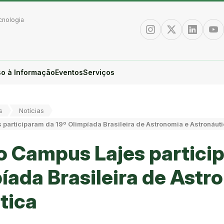
cnologia
Instagram
Twitter/X
Linkedin
You
o à Informação
Eventos
Serviços
s
Notícias
participaram da 19º Olimpíada Brasileira de Astronomia e Astronáut
o Campus Lajes partici
íada Brasileira de Astr
tica