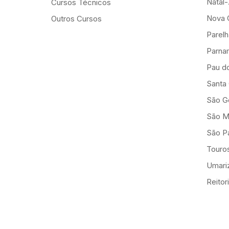
Natal
Cursos Técnicos
Nova 
Outros Cursos
Parelh
Parna
Pau d
Santa
São G
São M
São Pa
Touro
Umariz
Reitor