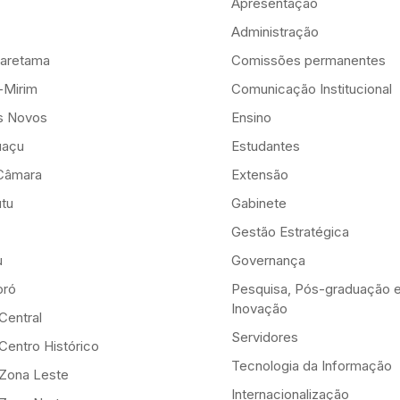
Apresentação
Administração
aretama
Comissões permanentes
-Mirim
Comunicação Institucional
is Novos
Ensino
uaçu
Estudantes
Câmara
Extensão
tu
Gabinete
Gestão Estratégica
u
Governança
ró
Pesquisa, Pós-graduação 
Inovação
Central
Servidores
Centro Histórico
Tecnologia da Informação
-Zona Leste
Internacionalização