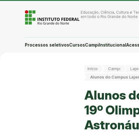
Ir para a página inicial
Ir para a busca
Educação, Ciência, Cultura e Te
Ir para o menu principal
em todo o Rio Grande do Norte
Ir para o conteúdo
Ir para o rodapé
Alto contraste
Login da Área Administrativa
Processos seletivos
Cursos
Campi
Institucional
Acess
Acessibilidade
Você está aqui:
Início
Campi
Laje
Alunos do Campus Lajes 
Alunos d
19º Olimp
Astronáu