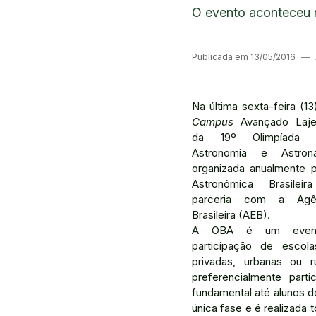
O evento aconteceu na
Publicada em 13/05/2016
―
Na última sexta-feira (13
Campus
Avançado Lajes
da 19º Olimpíada B
Astronomia e Astroná
organizada anualmente 
Astronômica Brasile
parceria com a Agên
Brasileira (AEB).
A OBA é um event
participação de escola
privadas, urbanas ou
preferencialmente part
fundamental até alunos d
única fase e é realizada