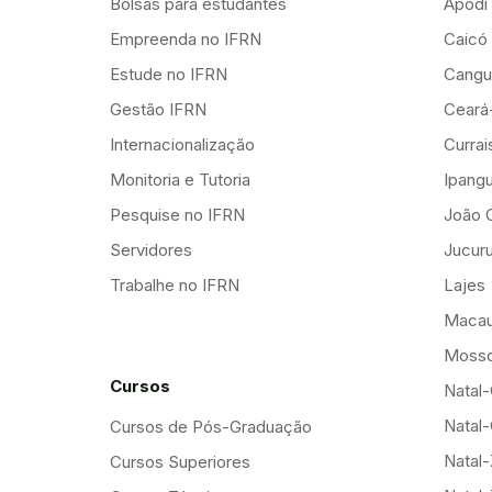
Bolsas para estudantes
Apodi
Empreenda no IFRN
Caicó
Estude no IFRN
Cangu
Gestão IFRN
Ceará
Internacionalização
Curra
Monitoria e Tutoria
Ipang
Pesquise no IFRN
João 
Servidores
Jucuru
Trabalhe no IFRN
Lajes
Maca
Mosso
Cursos
Natal-
Natal-
Cursos de Pós-Graduação
Natal
Cursos Superiores