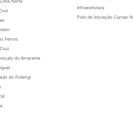
-Zona Norte
Infraestrutura
Cruz
Polo de Inovação Currais 
as
mirim
os Ferros
 Cruz
onçalo do Amarante
iguel
ulo do Potengi
s
al
ia