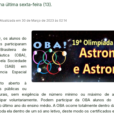
 última sexta-feira (13).
Atualizada em 30 de Março de 2023 às 02:14
), os alunos do
 participaram
rasileira de
utica (OBA),
pela Sociedade
ira (SAB) em
cia Espacial
o aberto à
s públicas ou
 rurais, sem exigência de número mínimo ou máximo de a
icipar voluntariamente. Podem participar da OBA alunos do
o último ano do ensino médio. A OBA ocorre totalmente dentro d
 toda ela dentro de um só ano letivo, deste modo os certificados