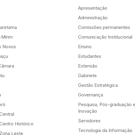
Apresentação
Administração
aretama
Comissões permanentes
-Mirim
Comunicação Institucional
is Novos
Ensino
uaçu
Estudantes
Câmara
Extensão
tu
Gabinete
Gestão Estratégica
u
Governança
ró
Pesquisa, Pós-graduação 
Inovação
Central
Servidores
Centro Histórico
Tecnologia da Informação
-Zona Leste