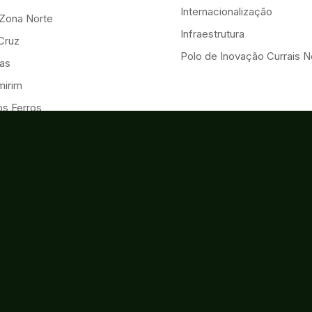
Internacionalização
-Zona Norte
Infraestrutura
Cruz
Polo de Inovação Currais 
as
mirim
os Ferros
 Cruz
onçalo do Amarante
iguel
ulo do Potengi
s
al
ia