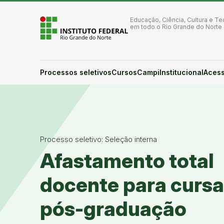
Ir para a página inicial
Ir para a busca
Educação, Ciência, Cultura e Te
Ir para o menu principal
em todo o Rio Grande do Norte
Ir para o conteúdo
Ir para o rodapé
Alto contraste
Login da Área Administrativa
Processos seletivos
Cursos
Campi
Institucional
Acess
Acessibilidade
Processo seletivo: Seleção interna
Afastamento total
docente para cursa
pós-graduação