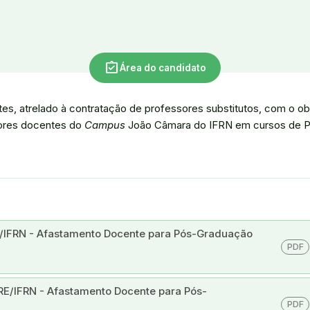
assignment_turned_in
Área do candidato
ntes, atrelado à contratação de professores substitutos, com o ob
dores docentes do
Campus
João Câmara do IFRN em cursos de 
E/IFRN - Afastamento Docente para Pós-Graduação
PDF
/RE/IFRN - Afastamento Docente para Pós-
PDF