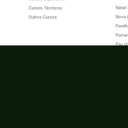
Natal
Cursos Técnicos
Nova 
Outros Cursos
Parelh
Parna
Pau d
Santa
São G
São M
São Pa
Touro
Umariz
Reitor