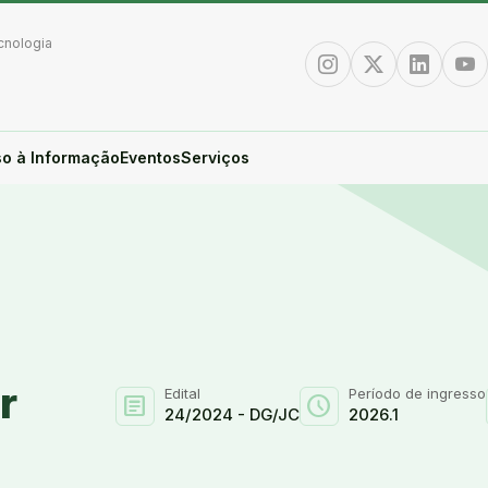
cnologia
Instagram
Twitter/X
Linkedin
You
o à Informação
Eventos
Serviços
r
Edital
Período de ingresso
article
schedule
24/2024 - DG/JC
2026.1