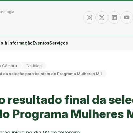
cnologia
Instagram
Twitter/X
Linkedin
You
o à Informação
Eventos
Serviços
o Câmara
Notícias
al da seleção para bolsista do Programa Mulheres Mil
 resultado final da sel
 do Programa Mulheres M
erão início no dia 02 de fevereiro