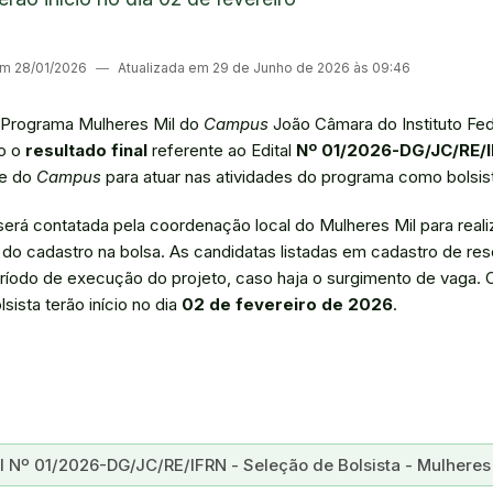
 em 28/01/2026
―
Atualizada em 29 de Junho de 2026 às 09:46
 Programa Mulheres Mil do
Campus
João Câmara do Instituto Fed
co o
resultado final
referente ao Edital
Nº 01/2026-DG/JC/RE/
te do
Campus
para atuar nas atividades do programa como bolsis
será contatada pela coordenação local do Mulheres Mil para real
 do cadastro na bolsa. As candidatas listadas em cadastro de re
ríodo de execução do projeto, caso haja o surgimento de vaga
lsista terão início no dia
02 de fevereiro de 2026
.
tal Nº 01/2026-DG/JC/RE/IFRN - Seleção de Bolsista - Mulheres