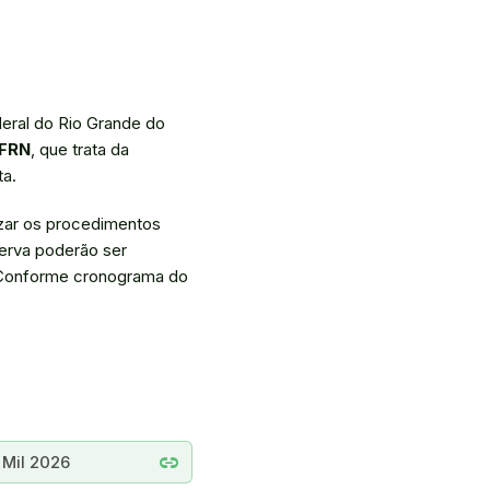
eral do Rio Grande do
IFRN
, que trata da
ta.
izar os procedimentos
serva poderão ser
. Conforme cronograma do
link
 Mil 2026