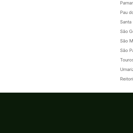
Parna
Pau d
Santa
São G
São M
São Pa
Touro
Umariz
Reitor