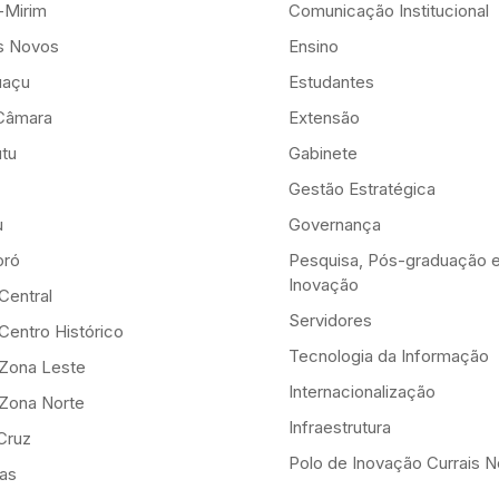
-Mirim
Comunicação Institucional
is Novos
Ensino
uaçu
Estudantes
Câmara
Extensão
tu
Gabinete
Gestão Estratégica
u
Governança
ró
Pesquisa, Pós-graduação 
Inovação
Central
Servidores
Centro Histórico
Tecnologia da Informação
-Zona Leste
Internacionalização
-Zona Norte
Infraestrutura
Cruz
Polo de Inovação Currais 
as