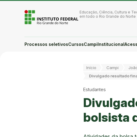
Ir para a página inicial
Ir para a busca
Educação, Ciência, Cultura e Te
Ir para o menu principal
em todo o Rio Grande do Norte
Ir para o conteúdo
Ir para o rodapé
Alto contraste
Login da Área Administrativa
Processos seletivos
Cursos
Campi
Institucional
Acess
Acessibilidade
Você está aqui:
Início
Campi
Joã
Divulgado resultado fin
Estudantes
Divulgado
bolsista
Atividades da bolsa t