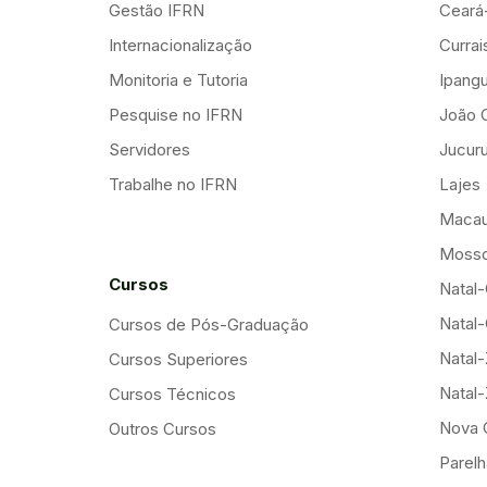
Gestão IFRN
Ceará
Internacionalização
Curra
Monitoria e Tutoria
Ipang
Pesquise no IFRN
João 
Servidores
Jucuru
Trabalhe no IFRN
Lajes
Maca
Mosso
Cursos
Natal-
Natal-
Cursos de Pós-Graduação
Natal
Cursos Superiores
Natal
Cursos Técnicos
Nova 
Outros Cursos
Parelh