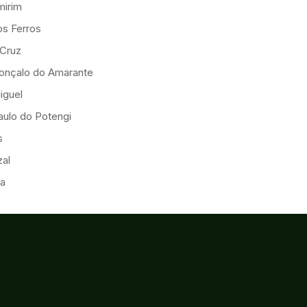
mirim
os Ferros
 Cruz
onçalo do Amarante
iguel
ulo do Potengi
s
al
ia