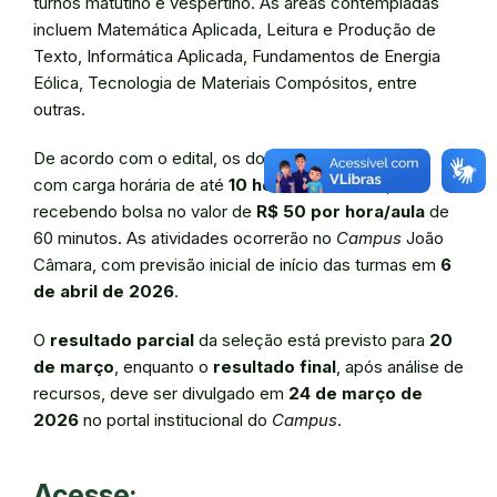
turnos matutino e vespertino. As áreas contempladas
incluem Matemática Aplicada, Leitura e Produção de
Texto, Informática Aplicada, Fundamentos de Energia
Eólica, Tecnologia de Materiais Compósitos, entre
outras.
De acordo com o edital, os docentes poderão atuar
com carga horária de até
10 horas semanais
,
recebendo bolsa no valor de
R$ 50 por hora/aula
de
60 minutos. As atividades ocorrerão no
Campus
João
Câmara, com previsão inicial de início das turmas em
6
de abril de 2026
.
O
resultado parcial
da seleção está previsto para
20
de março
, enquanto o
resultado final
, após análise de
recursos, deve ser divulgado em
24 de março de
2026
no portal institucional do
Campus
.
Acesse: