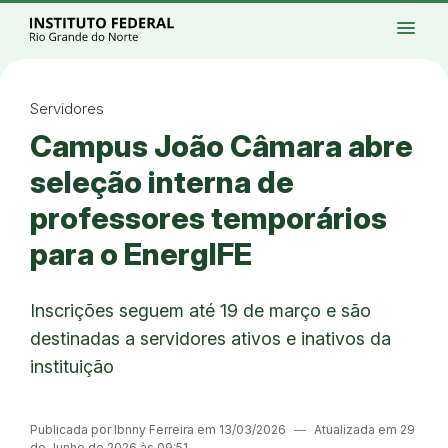
Ir para a página inicial
Início
Processos seletivos
Cursos
Campi
menu
Institucional
Acesso à Informação
Eventos
Serviços
Acessibilidade
Créditos
Ir para a busca
Alto contraste
Modo escuro
Busca
contrast
dark_mode
search
Instagram
Twitter/X
Facebook
Linkedin
Youtube
Ir para o menu principal
Menu
Ir para o conteúdo
Ir para o rodapé
Servidores
Alto contraste
Campus João Câmara abre
Login da Área Administrativa
Acessibilidade
seleção interna de
professores temporários
para o EnergIFE
Inscrições seguem até 19 de março e são
destinadas a servidores ativos e inativos da
instituição
Publicada por Ibnny Ferreira em 13/03/2026
―
Atualizada em 29
de Junho de 2026 às 09:51