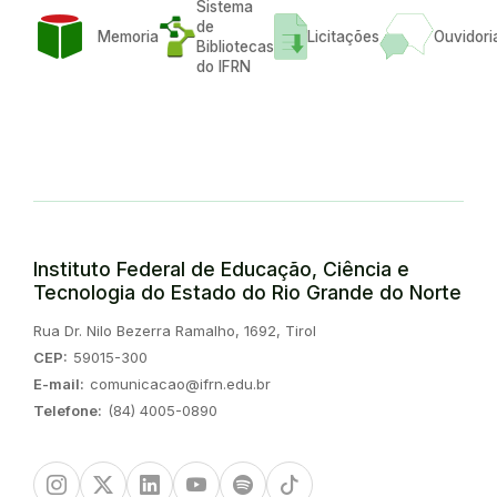
Sistema
de
Memoria
Licitações
Ouvidori
Bibliotecas
do IFRN
Instituto Federal de Educação, Ciência e
Tecnologia do Estado do Rio Grande do Norte
Endereço:
Rua Dr. Nilo Bezerra Ramalho, 1692, Tirol
CEP:
59015-300
E-mail:
comunicacao@ifrn.edu.br
Telefone:
(84) 4005-0890
Instagram
Twitter/X
Linkedin
Youtube
Spotify
TikTok