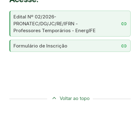
Edital Nº 02/2026-
link
PRONATEC/DG/JC/RE/IFRN -
Professores Temporários - EnergIFE
link
Formulário de Inscrição
Voltar ao topo