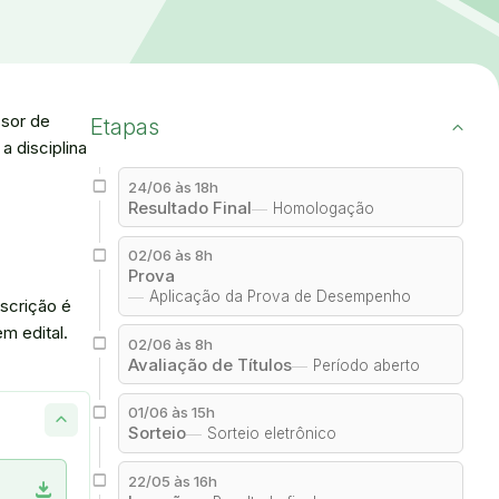
ssor de
Etapas
 disciplina
24/06 às 18h
Resultado Final
Homologação
02/06 às 8h
Prova
Aplicação da Prova de Desempenho
nscrição é
m edital.
02/06 às 8h
Avaliação de Títulos
Período aberto
01/06 às 15h
Sorteio
Sorteio eletrônico
22/05 às 16h
download