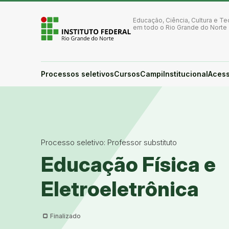
Ir para a página inicial
Ir para a busca
Educação, Ciência, Cultura e Te
Ir para o menu principal
em todo o Rio Grande do Norte
Ir para o conteúdo
Ir para o rodapé
Alto contraste
Login da Área Administrativa
Processos seletivos
Cursos
Campi
Institucional
Acess
Acessibilidade
Processo seletivo: Professor substituto
Educação Física e
Eletroeletrônica
Finalizado