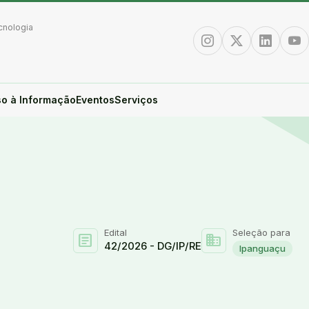
cnologia
Instagram
Twitter/X
Linkedin
You
o à Informação
Eventos
Serviços
Edital
Seleção para
article
domain
42/2026 - DG/IP/RE
Ipanguaçu