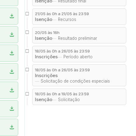
Isenção
Resultado final
21/05 às 0h a 21/05 às 23:59
download
Isenção
Recursos
20/05 às 16h
download
Isenção
Resultado preliminar
18/05 às 0h a 26/05 às 23:59
download
Inscrições
Período aberto
18/05 às 0h a 26/05 às 23:59
download
Inscrições
Solicitação de condições especiais
download
18/05 às 0h a 19/05 às 23:59
Isenção
Solicitação
download
download