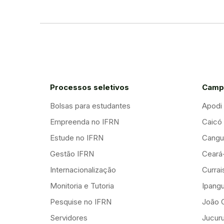
Processos seletivos
Camp
Bolsas para estudantes
Apodi
Empreenda no IFRN
Caicó
Estude no IFRN
Cangu
Gestão IFRN
Ceará
Internacionalização
Curra
Monitoria e Tutoria
Ipang
Pesquise no IFRN
João 
Servidores
Jucuru