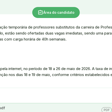
assignment_turned_in
Área do candidato
ação temporária de professores substitutos da carreira de Profe
o, estão sendo ofertadas duas vagas imediatas, sendo uma para a
as com carga horária de 40h semanais.
ela internet, no período de 18 a 26 de maio de 2026. A taxa de i
nção nos dias 18 e 19 de maio, conforme critérios estabelecidos e
pdf
PDF