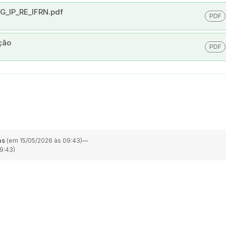
G_IP_RE_IFRN.pdf
PDF
ção
PDF
as
(em 15/05/2026 às 09:43)
—
9:43)