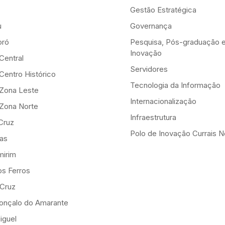
Gestão Estratégica
u
Governança
ró
Pesquisa, Pós-graduação 
Inovação
Central
Servidores
Centro Histórico
Tecnologia da Informação
-Zona Leste
Internacionalização
-Zona Norte
Infraestrutura
Cruz
Polo de Inovação Currais 
as
mirim
os Ferros
 Cruz
onçalo do Amarante
iguel