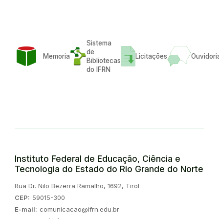
Sistema
de
Memoria
Licitações
Ouvidori
Bibliotecas
do IFRN
Instituto Federal de Educação, Ciência e
Tecnologia do Estado do Rio Grande do Norte
Endereço:
Rua Dr. Nilo Bezerra Ramalho, 1692, Tirol
CEP:
59015-300
E-mail:
comunicacao@ifrn.edu.br