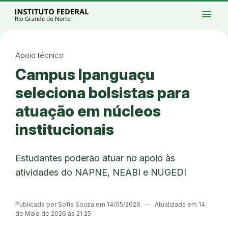
Ir para a página inicial
Início
Processos seletivos
Cursos
Campi
menu
Institucional
Acesso à Informação
Eventos
Serviços
Acessibilidade
Créditos
Ir para a busca
Alto contraste
Modo escuro
Busca
contrast
dark_mode
search
Instagram
Twitter/X
Facebook
Linkedin
Youtube
Ir para o menu principal
Menu
Ir para o conteúdo
Ir para o rodapé
Apoio técnico
Alto contraste
Campus Ipanguaçu
Login da Área Administrativa
Acessibilidade
seleciona bolsistas para
atuação em núcleos
institucionais
Estudantes poderão atuar no apoio às
atividades do NAPNE, NEABI e NUGEDI
Publicada por Sofia Souza em 14/05/2026
―
Atualizada em 14
de Maio de 2026 às 21:25