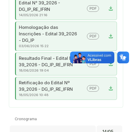
Edital N° 39_2026 -
download
PDF
DG_IP_RE_IFRN
14/05/2026 21:16
Homologação das
Inscrições - Edital 39_2026
download
PDF
- DG_IP
03/06/2026 15:22
Resultado Final - Edital Nº
download
PDF
39_2026 - DG_IP_RE_IFRN
18/06/2026 19:04
Retificação do Edital Nº
download
PDF
39_2026 - DG_IP_RE_IFRN
18/05/2026 10:48
Cronograma
14/05