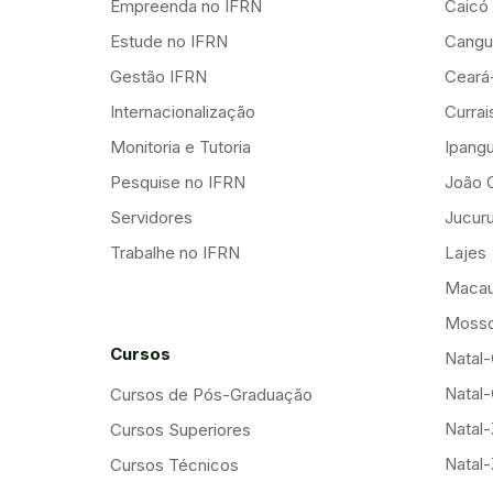
Empreenda no IFRN
Caicó
Estude no IFRN
Cangu
Gestão IFRN
Ceará
Internacionalização
Curra
Monitoria e Tutoria
Ipang
Pesquise no IFRN
João 
Servidores
Jucuru
Trabalhe no IFRN
Lajes
Maca
Mosso
Cursos
Natal-
Natal-
Cursos de Pós-Graduação
Natal
Cursos Superiores
Natal
Cursos Técnicos