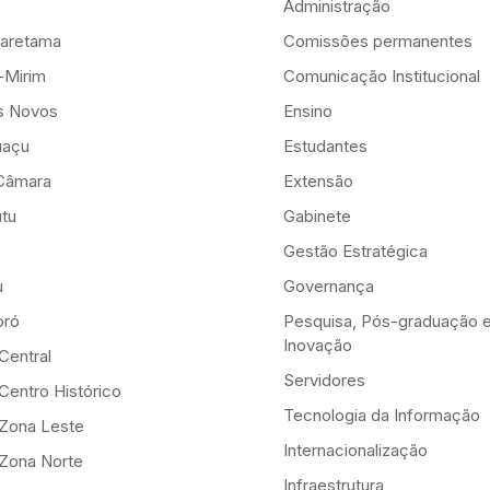
Administração
aretama
Comissões permanentes
-Mirim
Comunicação Institucional
is Novos
Ensino
uaçu
Estudantes
Câmara
Extensão
tu
Gabinete
Gestão Estratégica
u
Governança
ró
Pesquisa, Pós-graduação 
Inovação
Central
Servidores
Centro Histórico
Tecnologia da Informação
-Zona Leste
Internacionalização
-Zona Norte
Infraestrutura