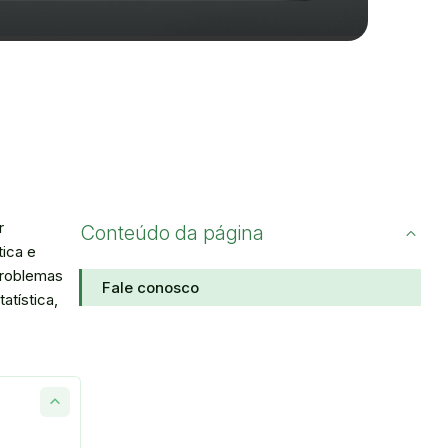
r
Conteúdo da página
tica e
problemas
Fale conosco
atística,