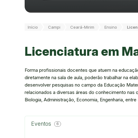
Você está aqui:
Início
Campi
Ceará-Mirim
Ensino
Licen
Licenciatura em M
Forma profissionais docentes que atuem na educaçã
diretamente na sala de aula, poderão trabalhar na el
desenvolver pesquisas no campo da Educação Matemá
relacionados a diversas áreas do conhecimento nas q
Biologia, Administração, Economia, Engenharia, entre
Eventos
6