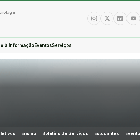
cnologia
Instagram
Twitter/X
Linkedin
You
o à Informação
Eventos
Serviços
letivos
Ensino
Boletins de Serviços
Estudantes
Event