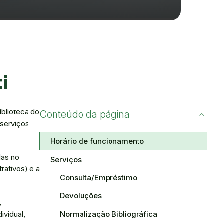
i
iblioteca do
Conteúdo da página
 serviços
Horário de funcionamento
das no
Serviços
rativos) e a
Consulta/Empréstimo
Devoluções
,
Normalização Bibliográfica
ividual,