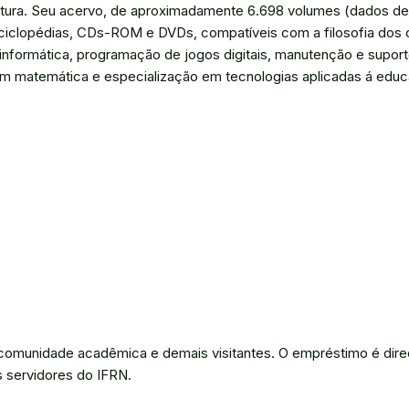
eitura. Seu acervo, de aproximadamente 6.698 volumes (dados de
enciclopédias, CDs-ROM e DVDs, compatíveis com a filosofia dos
e informática, programação de jogos digitais, manutenção e supor
 em matemática e especialização em tecnologias aplicadas á edu
a a comunidade acadêmica e demais visitantes. O empréstimo é dir
 servidores do IFRN.