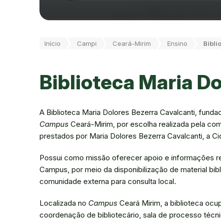
Você está aqui:
Início
Campi
Ceará-Mirim
Ensino
Bibli
Biblioteca Maria D
A Biblioteca Maria Dolores Bezerra Cavalcanti, fund
Campus
Ceará-Mirim, por escolha realizada pela co
prestados por Maria Dolores Bezerra Cavalcanti, a C
Possui como missão oferecer apoio e informações rel
Campus, por meio da disponibilização de material bib
comunidade externa para consulta local.
Localizada no
Campus
Ceará Mirim, a biblioteca ocu
coordenação de bibliotecário, sala de processo técnic