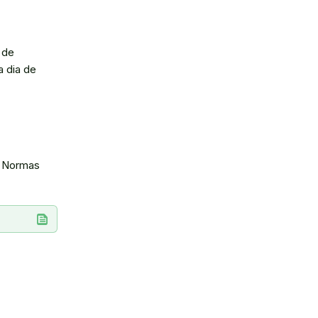
 de
a dia de
e Normas
feed