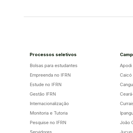
Processos seletivos
Camp
Bolsas para estudantes
Apodi
Empreenda no IFRN
Caicó
Estude no IFRN
Cangu
Gestão IFRN
Ceará
Internacionalização
Curra
Monitoria e Tutoria
Ipang
Pesquise no IFRN
João 
Servidores
Jucuru