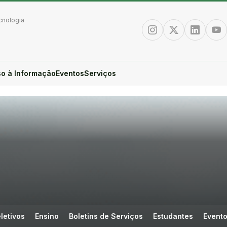
cnologia
Instagram
Twitter/X
Linkedin
You
o à Informação
Eventos
Serviços
letivos
Ensino
Boletins de Serviços
Estudantes
Event