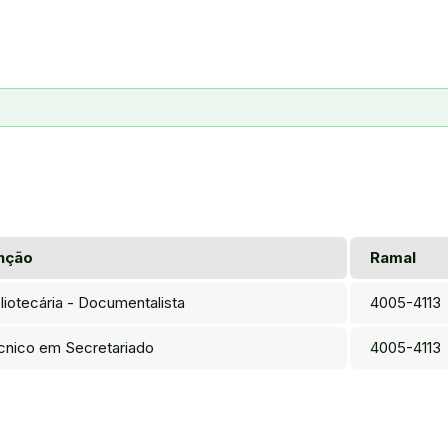
nção
Ramal
liotecária - Documentalista
4005-4113
cnico em Secretariado
4005-4113