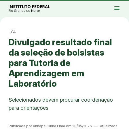
Ir para a página inicial
Início
Processos seletivos
Cursos
Campi
menu
Institucional
Acesso à Informação
Eventos
Serviços
Acessibilidade
Créditos
Ir para a busca
Alto contraste
Modo escuro
Busca
contrast
dark_mode
search
Instagram
Twitter/X
Facebook
Linkedin
Youtube
Ir para o menu principal
Menu
Ir para o conteúdo
Ir para o rodapé
TAL
Alto contraste
Divulgado resultado final
Login da Área Administrativa
Acessibilidade
da seleção de bolsistas
para Tutoria de
Aprendizagem em
Laboratório
Selecionados devem procurar coordenação
para orientações
Publicada por Annapaullinna Lima em 28/05/2026
―
Atualizada