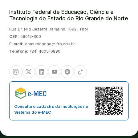
Instituto Federal de Educação, Ciência e
Tecnologia do Estado do Rio Grande do Norte
Endereço:
Rua Dr. Nilo Bezerra Ramalho, 1692, Tirol
CEP:
59015-300
E-mail:
comunicacao@ifrn.edu.br
Telefone:
(84) 4005-0890
Instagram
Twitter/X
Linkedin
Youtube
Spotify
TikTok
Consulte o cadastro da instituição no
Sistema do e-MEC