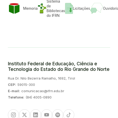
Sistema
de
Memoria
Licitações
Ouvidori
Bibliotecas
do IFRN
Instituto Federal de Educação, Ciência e
Tecnologia do Estado do Rio Grande do Norte
Endereço:
Rua Dr. Nilo Bezerra Ramalho, 1692, Tirol
CEP:
59015-300
E-mail:
comunicacao@ifrn.edu.br
Telefone:
(84) 4005-0890
Instagram
Twitter/X
Linkedin
Youtube
Spotify
TikTok