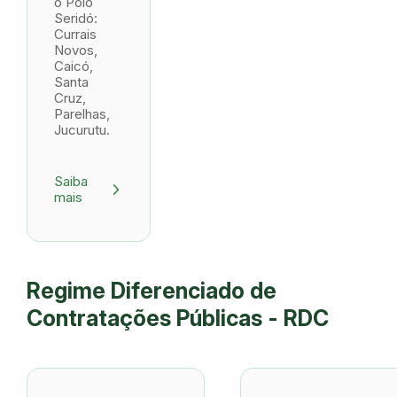
o Polo
Seridó:
Currais
Novos,
Caicó,
Santa
Cruz,
Parelhas,
Jucurutu.
Saiba
arrow_forward_ios
mais
Regime Diferenciado de
Contratações Públicas - RDC