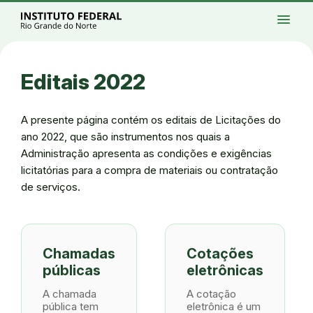
Ir para a página inicial
menu
Ir para a busca
Ir para o menu principal
Menu
Ir para o conteúdo
Ir para o rodapé
Editais 2022
Alto contraste
Login da Área Administrativa
Acessibilidade
A presente página contém os editais de Licitações do
ano 2022, que são instrumentos nos quais a
Administração apresenta as condições e exigências
licitatórias para a compra de materiais ou contratação
de serviços.
Chamadas
Cotações
públicas
eletrônicas
A chamada
A cotação
pública tem
eletrônica é um