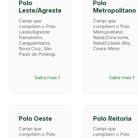
Polo
Polo
Leste/Agreste
Metropolitano
Campi que
Campi que
compõem o Polo
compõem o Polo
Leste/Agreste:
Metropolitano:
Parnamirim,
Natal/Zona norte,
Canguaretama,
Natal/Cidade Alta,
Nova Cruz, São
Ceará-Mirim.
Paulo do Potengi.
Saiba mais
Saiba mais
arrow_forward_ios
arrow_forward_ios
Polo Oeste
Polo Reitoria
Campi que
Campi que
compõem o Polo
compõem o Polo