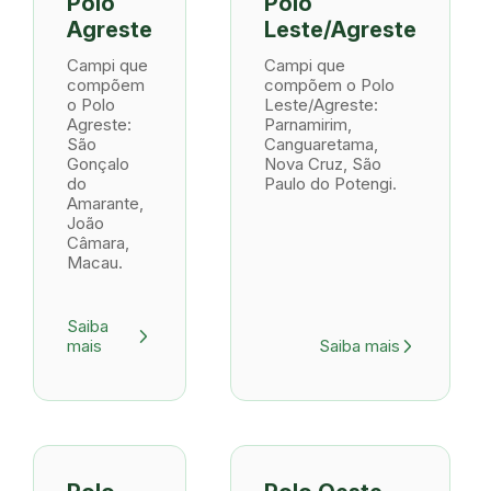
Polo
Polo
Agreste
Leste/Agreste
Campi que
Campi que
compõem
compõem o Polo
o Polo
Leste/Agreste:
Agreste:
Parnamirim,
São
Canguaretama,
Gonçalo
Nova Cruz, São
do
Paulo do Potengi.
Amarante,
João
Câmara,
Macau.
Saiba
arrow_forward_ios
mais
Saiba mais
arrow_forward_ios