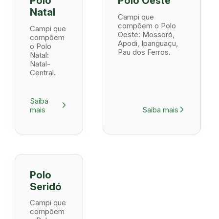
Polo
Polo Oeste
Natal
Campi que
compõem o Polo
Campi que
Oeste: Mossoró,
compõem
Apodi, Ipanguaçu,
o Polo
Pau dos Ferros.
Natal:
Natal-
Central.
Saiba
arrow_forward_ios
mais
Saiba mais
arrow_forward_ios
Polo
Seridó
Campi que
compõem