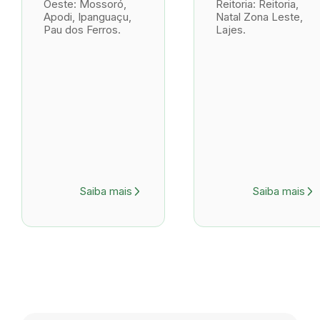
Oeste: Mossoró,
Reitoria: Reitoria,
Apodi, Ipanguaçu,
Natal Zona Leste,
Pau dos Ferros.
Lajes.
Saiba mais
Saiba mais
arrow_forward_ios
arrow_forward_ios