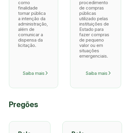
como
procedimento
finalidade
de compras
tornar pública
públicas
a intenção da
utilizado pelas
administração,
instituições de
além de
Estado para
comunicar a
fazer compras
dispensa da
de pequeno
licitação.
valor ou em
situações
emergenciais.
Saiba mais
Saiba mais
arrow_forward_ios
arrow_forward_ios
Pregões