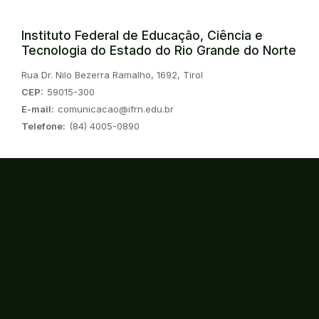
Instituto Federal de Educação, Ciência e
Tecnologia do Estado do Rio Grande do Norte
Endereço:
Rua Dr. Nilo Bezerra Ramalho, 1692, Tirol
CEP:
59015-300
E-mail:
comunicacao@ifrn.edu.br
Telefone:
(84) 4005-0890
Instagram
Twitter/X
Linkedin
Youtube
Spotify
TikTok
Consulte o cadastro da instituição no
Sistema do e-MEC