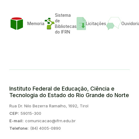
Sistema
de
Memoria
Licitações
Ouvidori
Bibliotecas
do IFRN
Instituto Federal de Educação, Ciência e
Tecnologia do Estado do Rio Grande do Norte
Endereço:
Rua Dr. Nilo Bezerra Ramalho, 1692, Tirol
CEP:
59015-300
E-mail:
comunicacao@ifrn.edu.br
Telefone:
(84) 4005-0890