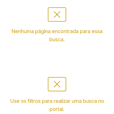
cancel_presentation
Nenhuma página encontrada para essa
busca.
cancel_presentation
Use os filtros para realizar uma busca no
portal.