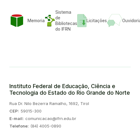
Sistema
de
Memoria
Licitações
Ouvidori
Bibliotecas
do IFRN
Instituto Federal de Educação, Ciência e
Tecnologia do Estado do Rio Grande do Norte
Endereço:
Rua Dr. Nilo Bezerra Ramalho, 1692, Tirol
CEP:
59015-300
E-mail:
comunicacao@ifrn.edu.br
Telefone:
(84) 4005-0890