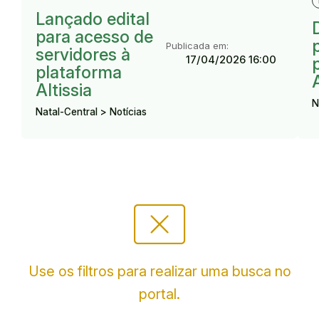
Lançado edital
para acesso de
Publicada em:
servidores à
17/04/2026 16:00
plataforma
A
Altissia
N
Natal-Central > Notícias
cancel_presentation
Use os filtros para realizar uma busca no
portal.