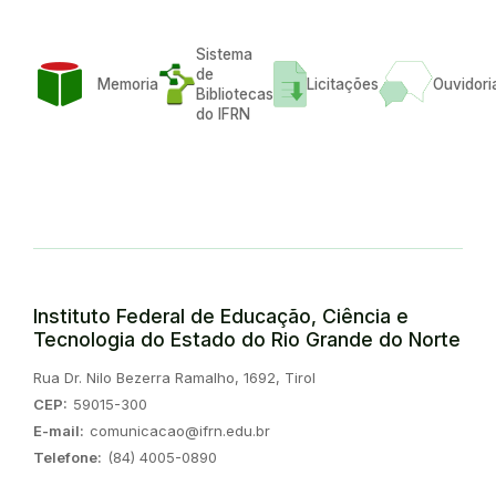
Sistema
de
Memoria
Licitações
Ouvidori
Bibliotecas
do IFRN
Instituto Federal de Educação, Ciência e
Tecnologia do Estado do Rio Grande do Norte
Endereço:
Rua Dr. Nilo Bezerra Ramalho, 1692, Tirol
CEP:
59015-300
E-mail:
comunicacao@ifrn.edu.br
Telefone:
(84) 4005-0890