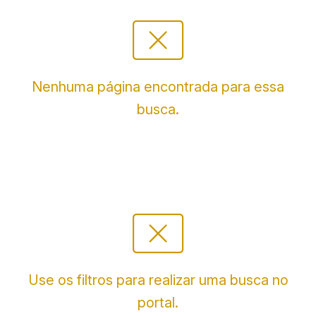
cancel_presentation
Nenhuma página encontrada para essa
busca.
cancel_presentation
Use os filtros para realizar uma busca no
portal.