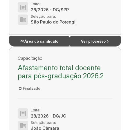
Edital:
article
28/2026 - DG/SPP
Seleção para:
domain
São Paulo do Potengi
link
arrow_forward_ios
Área do candidato
Ver processo
Capacitação
Afastamento total docente
para pós-graduação 2026.2
Finalizado
Edital:
article
28/2026 - DG/JC
Seleção para:
domain
João Câmara