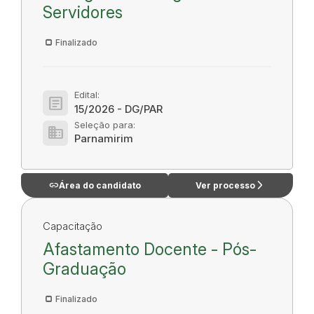
Servidores
Finalizado
Edital:
article
15/2026 - DG/PAR
Seleção para:
domain
Parnamirim
link
arrow_forward_ios
Área do candidato
Ver processo
Capacitação
Afastamento Docente - Pós-
Graduação
Finalizado