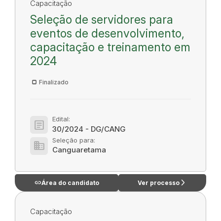
Capacitação
Seleção de servidores para
eventos de desenvolvimento,
capacitação e treinamento em
2024
Finalizado
Edital:
article
30/2024 - DG/CANG
Seleção para:
domain
Canguaretama
link
arrow_forward_ios
Área do candidato
Ver processo
Capacitação