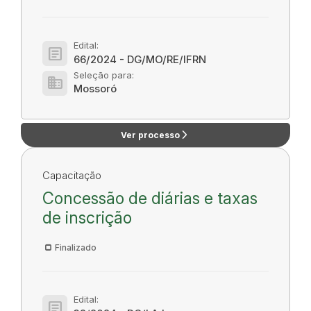
Edital:
article
66/2024 - DG/MO/RE/IFRN
Seleção para:
domain
Mossoró
arrow_forward_ios
Ver processo
Capacitação
Concessão de diárias e taxas
de inscrição
Finalizado
Edital:
article