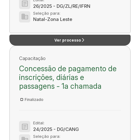
article
26/2025 - DG/ZL/RE/IFRN
Seleção para:
domain
Natal-Zona Leste
arrow_forward_ios
Ver processo
Capacitação
Concessão de pagamento de
inscrições, diárias e
passagens - 1a chamada
Finalizado
Edital:
article
24/2025 - DG/CANG
Seleção para:
domain