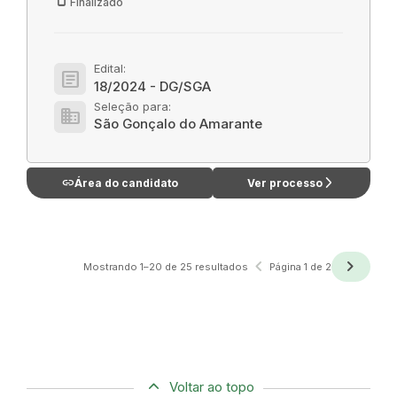
Finalizado
Edital:
article
18/2024 - DG/SGA
Seleção para:
domain
São Gonçalo do Amarante
link
arrow_forward_ios
Área do candidato
Ver processo
navigate_before
navigate_next
Anterior
Próxima
Mostrando 1–20 de 25 resultados
Página 1 de 2
Voltar ao topo