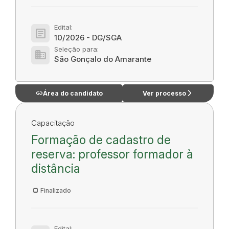
Edital:
article
10/2026 - DG/SGA
Seleção para:
domain
São Gonçalo do Amarante
link
arrow_forward_ios
Área do candidato
Ver processo
Capacitação
Formação de cadastro de
reserva: professor formador à
distância
Finalizado
Edital: