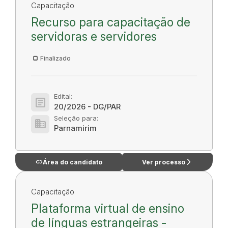
Capacitação
Recurso para capacitação de
servidoras e servidores
Finalizado
Edital:
article
20/2026 - DG/PAR
Seleção para:
domain
Parnamirim
link
arrow_forward_ios
Área do candidato
Ver processo
Capacitação
Plataforma virtual de ensino
de línguas estrangeiras -