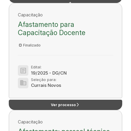
Capacitação
Afastamento para
Capacitação Docente
Finalizado
Edital:
article
19/2025 - DG/CN
Seleção para:
domain
Currais Novos
arrow_forward_ios
Ver processo
Capacitação