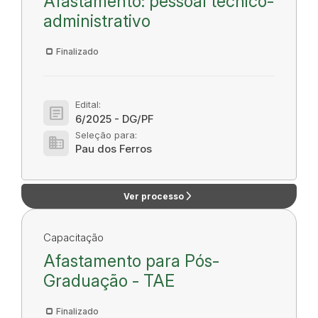
Afastamento: pessoal técnico-
administrativo
Finalizado
Edital:
article
6/2025 - DG/PF
Seleção para:
domain
Pau dos Ferros
arrow_forward_ios
Ver processo
Capacitação
Afastamento para Pós-
Graduação - TAE
Finalizado