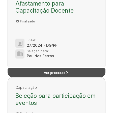
Afastamento para
Capacitação Docente
Finalizado
Edital:
article
27/2024 - DG/PF
Seleção para:
domain
Pau dos Ferros
arrow_forward_ios
Ver processo
Capacitação
Seleção para participação em
eventos