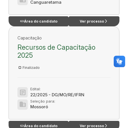
Canguaretama
link
arrow_forward_ios
Área do candidato
Ver processo
Capacitação
Recursos de Capacitação
2025
Finalizado
Edital:
article
22/2025 - DG/MO/RE/IFRN
Seleção para:
domain
Mossoró
link
arrow_forward_ios
Área do candidato
Ver processo