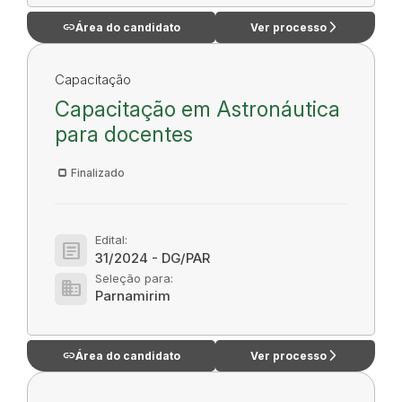
link
arrow_forward_ios
Área do candidato
Ver processo
Capacitação
Capacitação em Astronáutica
para docentes
Finalizado
Edital:
article
31/2024 - DG/PAR
Seleção para:
domain
Parnamirim
link
arrow_forward_ios
Área do candidato
Ver processo