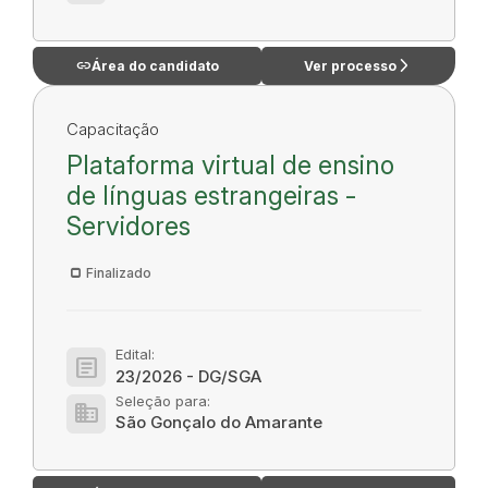
link
arrow_forward_ios
Área do candidato
Ver processo
Capacitação
Plataforma virtual de ensino
de línguas estrangeiras -
Servidores
Finalizado
Edital:
article
23/2026 - DG/SGA
Seleção para:
domain
São Gonçalo do Amarante