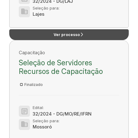
32/2024 - DG/LAJ
Seleção para:
domain
Lajes
arrow_forward_ios
Ver processo
Capacitação
Seleção de Servidores
Recursos de Capacitação
Finalizado
Edital:
article
32/2024 - DG/MO/RE/IFRN
Seleção para:
domain
Mossoró