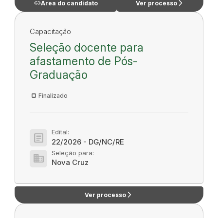
link
arrow_forward_ios
Área do candidato
Ver processo
Capacitação
Seleção docente para
afastamento de Pós-
Graduação
Finalizado
Edital:
article
22/2026 - DG/NC/RE
Seleção para:
domain
Nova Cruz
arrow_forward_ios
Ver processo