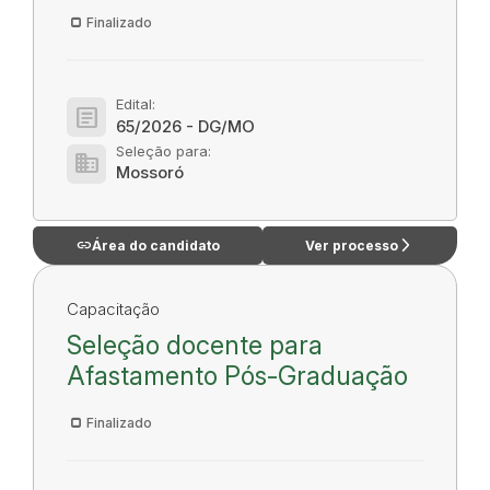
Finalizado
Edital:
article
65/2026 - DG/MO
Seleção para:
domain
Mossoró
link
arrow_forward_ios
Área do candidato
Ver processo
Capacitação
Seleção docente para
Afastamento Pós-Graduação
Finalizado