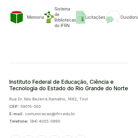
Sistema
de
Memoria
Licitações
Ouvidori
Bibliotecas
do IFRN
Instituto Federal de Educação, Ciência e
Tecnologia do Estado do Rio Grande do Norte
Endereço:
Rua Dr. Nilo Bezerra Ramalho, 1692, Tirol
CEP:
59015-300
E-mail:
comunicacao@ifrn.edu.br
Telefone:
(84) 4005-0890