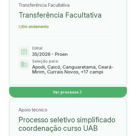
Transferência Facultativa
Transferência Facultativa
Em andamento
Edital:
article
35/2026 - Proen
Seleção para:
domain
Apodi, Caicó, Canguaretama, Ceará-
Mirim, Currais Novos, +17 campi
arrow_forward_ios
Ver processo
Apoio técnico
Processo seletivo simplificado
coordenação curso UAB