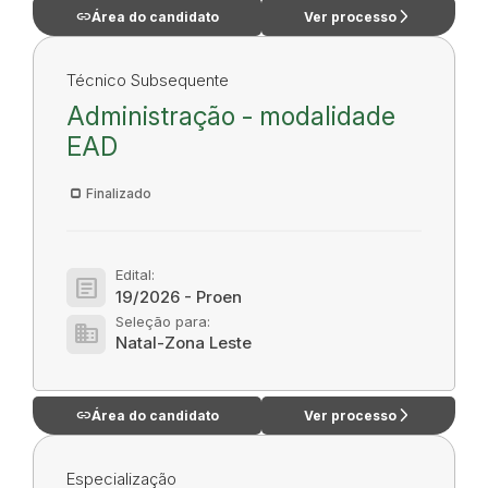
link
arrow_forward_ios
Área do candidato
Ver processo
Técnico Subsequente
Administração - modalidade
EAD
Finalizado
Edital:
article
19/2026 - Proen
Seleção para:
domain
Natal-Zona Leste
link
arrow_forward_ios
Área do candidato
Ver processo
Especialização