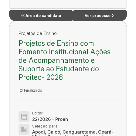
link
arrow_forward_ios
Área do candidato
Ver processo
Projetos de Ensino
Projetos de Ensino com
Fomento Institucional Ações
de Acompanhamento e
Suporte ao Estudante do
Proitec- 2026
Finalizado
Edital:
article
22/2026 - Proen
Seleção para:
domain
Apodi, Caicó, Canguaretama, Ceará-