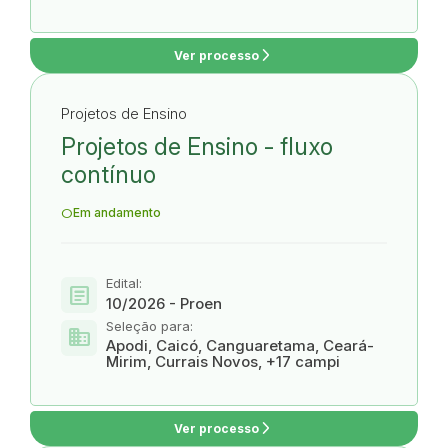
arrow_forward_ios
Ver processo
Projetos de Ensino
Projetos de Ensino - fluxo
contínuo
Em andamento
Edital:
article
10/2026 - Proen
Seleção para:
domain
Apodi, Caicó, Canguaretama, Ceará-
Mirim, Currais Novos, +17 campi
arrow_forward_ios
Ver processo