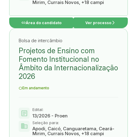
Mirim, Currais Novos, +18 campi
link
arrow_forward_ios
Área do candidato
Ver processo
Bolsa de intercâmbio
Projetos de Ensino com
Fomento Institucional no
Âmbito da Internacionalização
2026
Em andamento
Edital:
article
13/2026 - Proen
Seleção para:
domain
Apodi, Caicó, Canguaretama, Ceará-
Mirim, Currais Novos, +18 campi