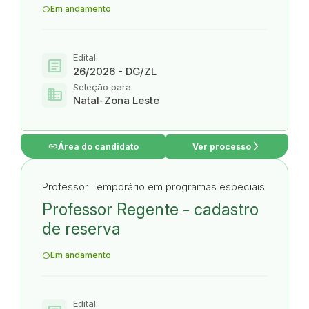
Em andamento
Edital:
article
26/2026 - DG/ZL
Seleção para:
domain
Natal-Zona Leste
link
arrow_forward_ios
Área do candidato
Ver processo
Professor Temporário em programas especiais
Professor Regente - cadastro
de reserva
Em andamento
Edital: