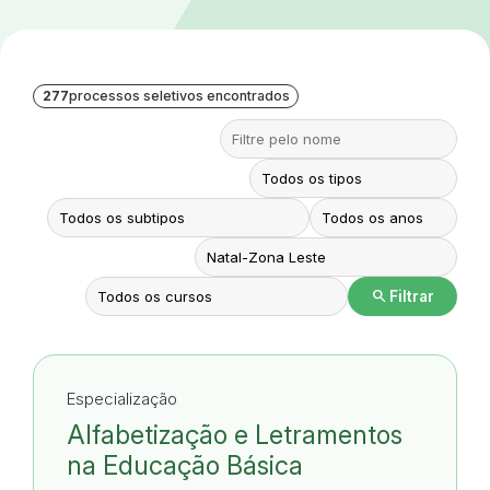
277
processos seletivos encontrados
search
Filtrar
Especialização
Alfabetização e Letramentos
na Educação Básica