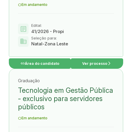
Em andamento
Edital:
article
41/2026 - Propi
Seleção para:
domain
Natal-Zona Leste
link
arrow_forward_ios
Área do candidato
Ver processo
Graduação
Tecnologia em Gestão Pública
- exclusivo para servidores
públicos
Em andamento