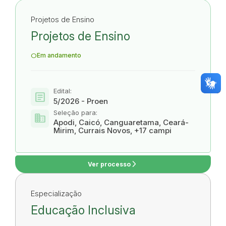
Projetos de Ensino
Projetos de Ensino
Em andamento
Edital:
article
5/2026 - Proen
Seleção para:
domain
Apodi, Caicó, Canguaretama, Ceará-
Mirim, Currais Novos, +17 campi
arrow_forward_ios
Ver processo
Especialização
Educação Inclusiva