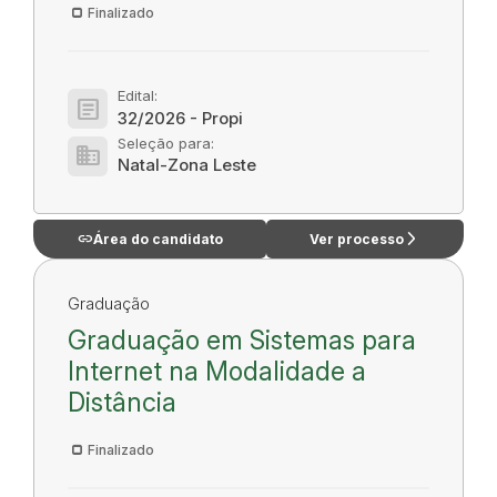
Finalizado
Edital:
article
32/2026 - Propi
Seleção para:
domain
Natal-Zona Leste
link
arrow_forward_ios
Área do candidato
Ver processo
Graduação
Graduação em Sistemas para
Internet na Modalidade a
Distância
Finalizado