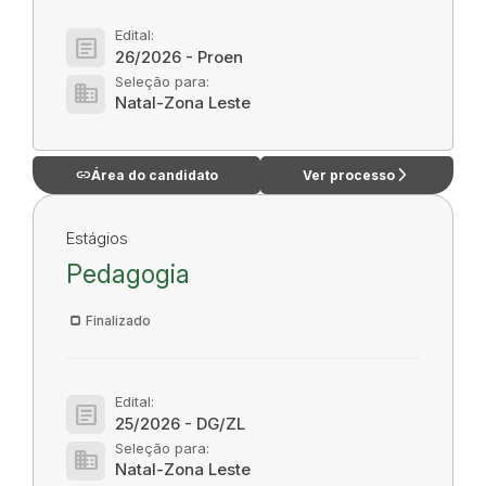
Edital:
article
26/2026 - Proen
Seleção para:
domain
Natal-Zona Leste
link
arrow_forward_ios
Área do candidato
Ver processo
Estágios
Pedagogia
Finalizado
Edital:
article
25/2026 - DG/ZL
Seleção para:
domain
Natal-Zona Leste