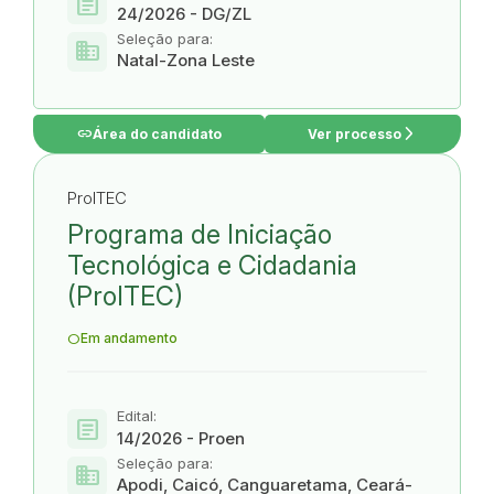
article
24/2026 - DG/ZL
Seleção para:
domain
Natal-Zona Leste
link
arrow_forward_ios
Área do candidato
Ver processo
ProITEC
Programa de Iniciação
Tecnológica e Cidadania
(ProITEC)
Em andamento
Edital:
article
14/2026 - Proen
Seleção para:
domain
Apodi, Caicó, Canguaretama, Ceará-