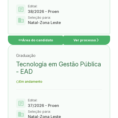
Edital:
article
38/2026 - Proen
Seleção para:
domain
Natal-Zona Leste
link
arrow_forward_ios
Área do candidato
Ver processo
Graduação
Tecnologia em Gestão Pública
- EAD
Em andamento
Edital:
article
37/2026 - Proen
Seleção para:
domain
Natal-Zona Leste