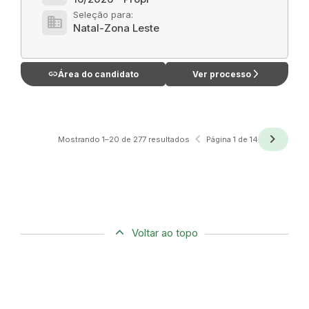
Seleção para:
domain
Natal-Zona Leste
link
arrow_forward_ios
Área do candidato
Ver processo
navigate_before
navigate_next
Anterior
Próxima
Mostrando 1–20 de 277 resultados
Página 1 de 14
Voltar ao topo