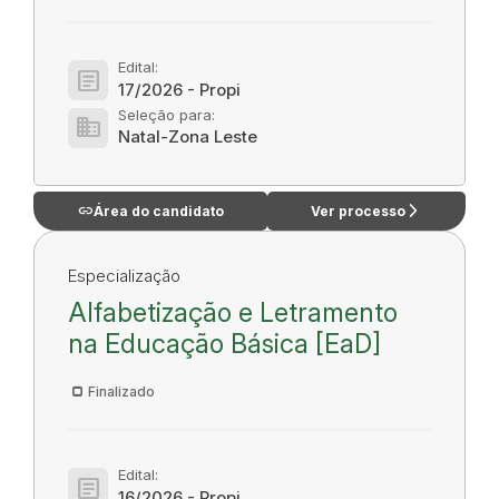
Edital:
article
17/2026 - Propi
Seleção para:
domain
Natal-Zona Leste
link
arrow_forward_ios
Área do candidato
Ver processo
Especialização
Alfabetização e Letramento
na Educação Básica [EaD]
Finalizado
Edital:
article
16/2026 - Propi