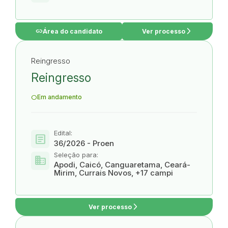
link
arrow_forward_ios
Área do candidato
Ver processo
Reingresso
Reingresso
Em andamento
Edital:
article
36/2026 - Proen
Seleção para:
domain
Apodi, Caicó, Canguaretama, Ceará-
Mirim, Currais Novos, +17 campi
arrow_forward_ios
Ver processo