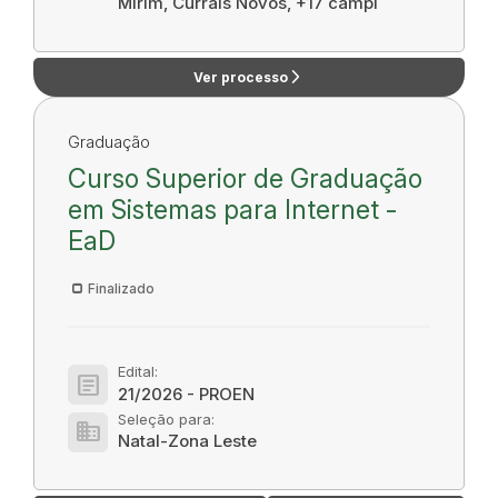
Mirim, Currais Novos, +17 campi
arrow_forward_ios
Ver processo
Graduação
Curso Superior de Graduação
em Sistemas para Internet -
EaD
Finalizado
Edital:
article
21/2026 - PROEN
Seleção para:
domain
Natal-Zona Leste