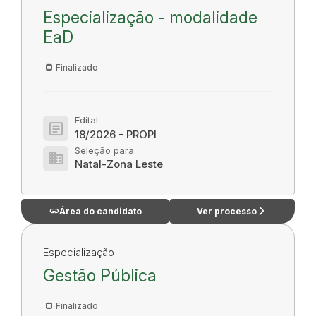
Especialização - modalidade
EaD
Finalizado
Edital:
article
18/2026 - PROPI
Seleção para:
domain
Natal-Zona Leste
link
arrow_forward_ios
Área do candidato
Ver processo
Especialização
Gestão Pública
Finalizado