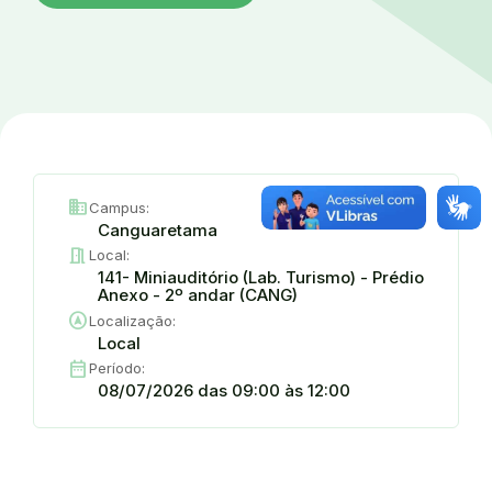
domain
Campus:
Canguaretama
meeting_room
Local:
141- Miniauditório (Lab. Turismo) - Prédio
Anexo - 2º andar (CANG)
assistant_navigation
Localização:
Local
date_range
Período:
08/07/2026 das 09:00 às 12:00