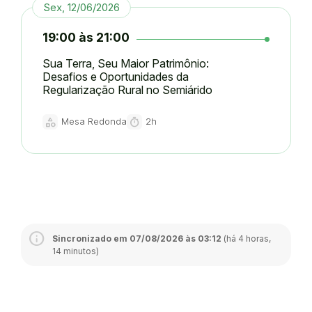
Sex, 12/06/2026
19:00 às 21:00
Sua Terra, Seu Maior Patrimônio:
Desafios e Oportunidades da
Regularização Rural no Semiárido
category
timer
Mesa Redonda
2h
Tipo:
Duração:
Sincronizado em 07/08/2026 às 03:12
(há 4 horas,
14 minutos)