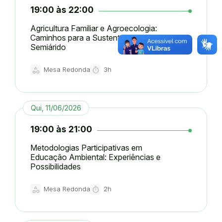
19:00 às 22:00
Agricultura Familiar e Agroecologia:
Caminhos para a Sustentabilidade no
Semiárido
category
timer
Mesa Redonda
3h
Tipo:
Duração:
Qui, 11/06/2026
19:00 às 21:00
Metodologias Participativas em
Educação Ambiental: Experiências e
Possibilidades
category
timer
Mesa Redonda
2h
Tipo:
Duração: