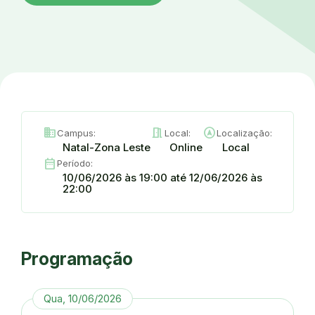
domain
meeting_room
assistant_navigation
Campus:
Local:
Localização:
Natal-Zona Leste
Online
Local
date_range
Período:
10/06/2026 às 19:00 até 12/06/2026 às
22:00
Programação
Qua, 10/06/2026