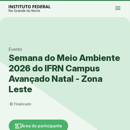
Ir para a página inicial
menu
Ir para a busca
Ir para o menu principal
Menu
Ir para o conteúdo
Ir para o rodapé
Alto contraste
Login da Área Administrativa
Acessibilidade
Evento
Semana do Meio Ambiente
2026 do IFRN Campus
Avançado Natal - Zona
Leste
Finalizado
co_present
Área do participante