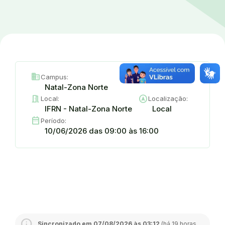
domain
Campus:
Natal-Zona Norte
meeting_room
assistant_navigation
Local:
Localização:
IFRN - Natal-Zona Norte
Local
date_range
Período:
10/06/2026 das 09:00 às 16:00
Sincronizado em 07/08/2026 às 03:12
(há 19 horas,