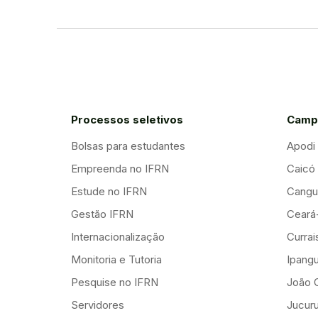
Processos seletivos
Camp
Bolsas para estudantes
Apodi
Empreenda no IFRN
Caicó
Estude no IFRN
Cangu
Gestão IFRN
Ceará
Internacionalização
Curra
Monitoria e Tutoria
Ipang
Pesquise no IFRN
João 
Servidores
Jucuru