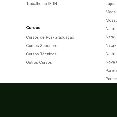
Trabalhe no IFRN
Lajes
Maca
Mosso
Cursos
Natal-
Natal-
Cursos de Pós-Graduação
Natal
Cursos Superiores
Natal
Cursos Técnicos
Nova 
Outros Cursos
Parelh
Parna
Pau d
Santa
São G
São M