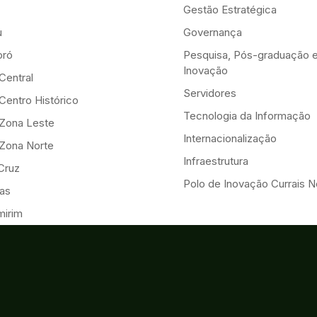
Gestão Estratégica
u
Governança
ró
Pesquisa, Pós-graduação 
Inovação
Central
Servidores
Centro Histórico
Tecnologia da Informação
-Zona Leste
Internacionalização
-Zona Norte
Infraestrutura
Cruz
Polo de Inovação Currais 
as
mirim
os Ferros
 Cruz
onçalo do Amarante
iguel