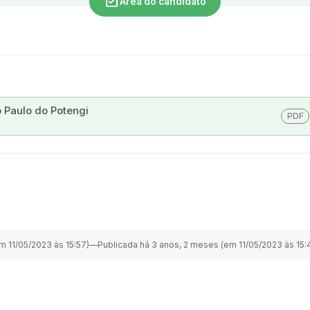
assignment_turned_in
Área do candidato
o Paulo do Potengi
PDF
m 11/05/2023 às 15:57)
—
Publicada há 3 anos, 2 meses (em 11/05/2023 às 15: