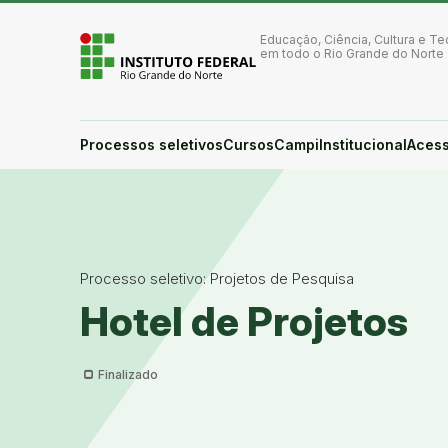
Ir para a página inicial
Ir para a busca
Educação, Ciência, Cultura e Te
Ir para o menu principal
em todo o Rio Grande do Norte
Ir para o conteúdo
Ir para o rodapé
Alto contraste
Login da Área Administrativa
Processos seletivos
Cursos
Campi
Institucional
Acess
Acessibilidade
Processo seletivo: Projetos de Pesquisa
Hotel de Projetos
Finalizado