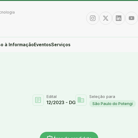
cnologia
Instagram
Twitter/X
Linkedin
You
o à Informação
Eventos
Serviços
Edital
Seleção para
article
domain
12/2023 - DG
São Paulo do Potengi