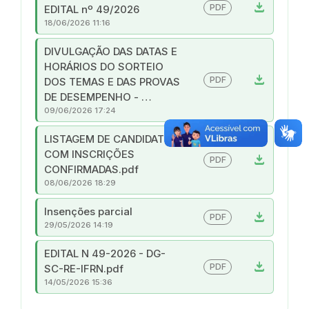
download
PDF
EDITAL nº 49/2026
18/06/2026 11:16
DIVULGAÇÃO DAS DATAS E
HORÁRIOS DO SORTEIO
download
PDF
DOS TEMAS E DAS PROVAS
DE DESEMPENHO - …
09/06/2026 17:24
LISTAGEM DE CANDIDATOS
COM INSCRIÇÕES
download
PDF
CONFIRMADAS.pdf
08/06/2026 18:29
Insenções parcial
download
PDF
29/05/2026 14:19
EDITAL N 49-2026 - DG-
download
PDF
SC-RE-IFRN.pdf
14/05/2026 15:36