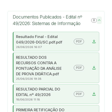
Documentos Publicados - Edital nº
8
49/2026: Sistemas de Informação
Resultado Final - Edital
download
PDF
049/2026-DG/SC.pdf.pdf
26/06/2026 16:07
RESULTADO DOS
RECURSOS CONTRA A
download
PDF
PONTUAÇÃO DA ANÁLISE
DE PROVA DIDÁTICA.pdf
25/06/2026 19:38
RESULTADO PARCIAL DO
download
PDF
EDITAL nº 49/2026
18/06/2026 11:18
PRIMEIRA RETIFICAÇÃO DO