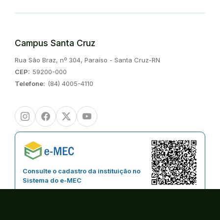
Campus Santa Cruz
Endereço:
Rua São Braz, nº 304, Paraíso - Santa Cruz-RN
CEP:
59200-000
Telefone:
(84) 4005-4110
Instagram
Facebook
Twitter/X
Youtube
Consulte o cadastro da instituição no
Sistema do e-MEC