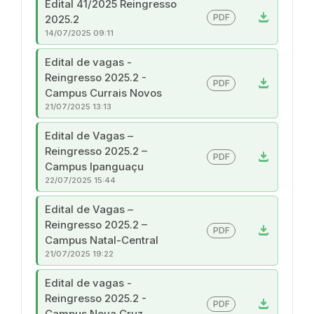
Edital 41/2025 Reingresso
download
PDF
2025.2
14/07/2025 09:11
Edital de vagas -
Reingresso 2025.2 -
download
PDF
Campus Currais Novos
21/07/2025 13:13
Edital de Vagas –
Reingresso 2025.2 –
download
PDF
Campus Ipanguaçu
22/07/2025 15:44
Edital de Vagas –
Reingresso 2025.2 –
download
PDF
Campus Natal-Central
21/07/2025 19:22
Edital de vagas -
Reingresso 2025.2 -
download
PDF
Campus Nova Cruz