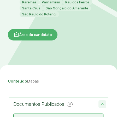
Parelhas
Parnamirim
Pau dos Ferros
Santa Cruz
São Gonçalo do Amarante
São Paulo do Potengi
assignment_turned_in
Área do candidato
Conteúdo
Etapas
Documentos Publicados
9