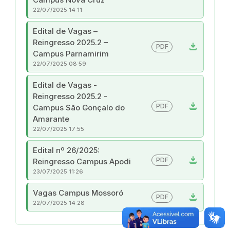
22/07/2025 14:11
Edital de Vagas –
Reingresso 2025.2 –
download
PDF
Campus Parnamirim
22/07/2025 08:59
Edital de Vagas -
Reingresso 2025.2 -
download
PDF
Campus São Gonçalo do
Amarante
22/07/2025 17:55
Edital nº 26/2025:
download
PDF
Reingresso Campus Apodi
23/07/2025 11:26
Vagas Campus Mossoró
download
PDF
22/07/2025 14:28