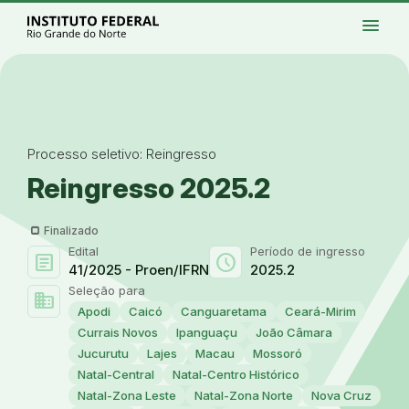
Ir para a página inicial
Início
Processos seletivos
Cursos
Campi
menu
Institucional
Acesso à Informação
Eventos
Serviços
Acessibilidade
Créditos
Ir para a busca
Alto contraste
Modo escuro
Busca
contrast
dark_mode
search
Instagram
Twitter/X
Facebook
Linkedin
Youtube
Ir para o menu principal
Menu
Ir para o conteúdo
Ir para o rodapé
Alto contraste
Login da Área Administrativa
Acessibilidade
Processo seletivo: Reingresso
Reingresso 2025.2
Finalizado
Edital
Período de ingresso
article
schedule
41/2025 - Proen/IFRN
2025.2
Seleção para
domain
Apodi
Caicó
Canguaretama
Ceará-Mirim
Currais Novos
Ipanguaçu
João Câmara
Jucurutu
Lajes
Macau
Mossoró
Natal-Central
Natal-Centro Histórico
Natal-Zona Leste
Natal-Zona Norte
Nova Cruz