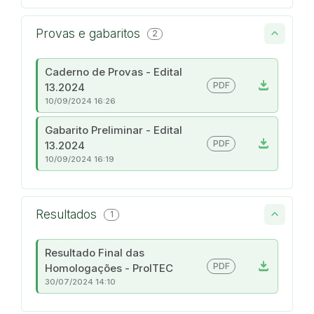
Provas e gabaritos
2
Caderno de Provas - Edital
download
PDF
13.2024
10/09/2024 16:26
Gabarito Preliminar - Edital
download
PDF
13.2024
10/09/2024 16:19
Resultados
1
Resultado Final das
download
PDF
Homologações - ProITEC
30/07/2024 14:10