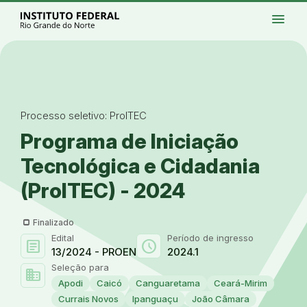
Ir para a página inicial
Início
Processos seletivos
Cursos
Campi
menu
Institucional
Acesso à Informação
Eventos
Serviços
Acessibilidade
Créditos
Ir para a busca
Alto contraste
Modo escuro
Busca
contrast
dark_mode
search
Instagram
Twitter/X
Facebook
Linkedin
Youtube
Ir para o menu principal
Menu
Ir para o conteúdo
Ir para o rodapé
Alto contraste
Login da Área Administrativa
Acessibilidade
Processo seletivo: ProITEC
Programa de Iniciação
Tecnológica e Cidadania
(ProITEC) - 2024
Finalizado
Edital
Período de ingresso
article
schedule
13/2024 - PROEN
2024.1
Seleção para
domain
Apodi
Caicó
Canguaretama
Ceará-Mirim
Currais Novos
Ipanguaçu
João Câmara