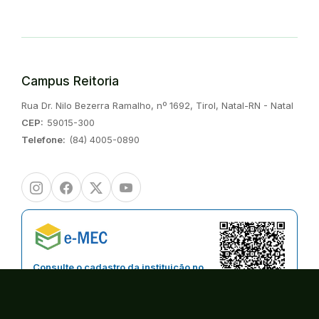
Campus Reitoria
Endereço:
Rua Dr. Nilo Bezerra Ramalho, nº 1692, Tirol, Natal-RN - Natal
CEP:
59015-300
Telefone:
(84) 4005-0890
Instagram
Facebook
Twitter/X
Youtube
Consulte o cadastro da instituição no
Sistema do e-MEC