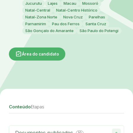
Jucurutu
Lajes
Macau
Mossoró
Natal-Central
Natal-Centro Histórico
Natal-Zona Norte
Nova Cruz
Parelhas
Parnamirim
Pau dos Ferros
Santa Cruz
São Gonçalo do Amarante
São Paulo do Potengi
assignment_turned_in
Área do candidato
Conteúdo
Etapas
Documentos publicados
10