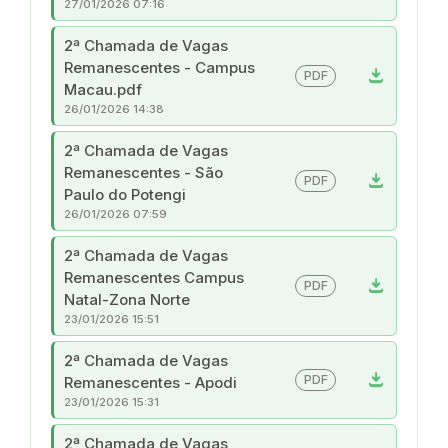
27/01/2026 07:16
2ª Chamada de Vagas
Remanescentes - Campus
download
PDF
Macau.pdf
26/01/2026 14:38
2ª Chamada de Vagas
Remanescentes - São
download
PDF
Paulo do Potengi
26/01/2026 07:59
2ª Chamada de Vagas
Remanescentes Campus
download
PDF
Natal-Zona Norte
23/01/2026 15:51
2ª Chamada de Vagas
download
PDF
Remanescentes - Apodi
23/01/2026 15:31
2ª Chamada de Vagas