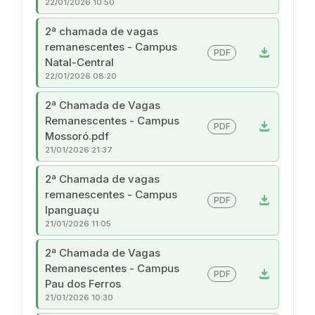
22/01/2026 10:50
2ª chamada de vagas
remanescentes - Campus
download
PDF
Natal-Central
22/01/2026 08:20
2ª Chamada de Vagas
Remanescentes - Campus
download
PDF
Mossoró.pdf
21/01/2026 21:37
2ª Chamada de vagas
remanescentes - Campus
download
PDF
Ipanguaçu
21/01/2026 11:05
2ª Chamada de Vagas
Remanescentes - Campus
download
PDF
Pau dos Ferros
21/01/2026 10:30