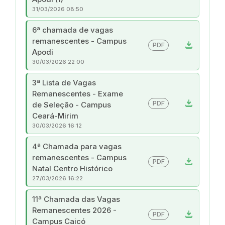
31/03/2026 08:50
6ª chamada de vagas
remanescentes - Campus
download
PDF
Apodi
30/03/2026 22:00
3ª Lista de Vagas
Remanescentes - Exame
download
PDF
de Seleção - Campus
Ceará-Mirim
30/03/2026 16:12
4ª Chamada para vagas
remanescentes - Campus
download
PDF
Natal Centro Histórico
27/03/2026 16:22
11ª Chamada das Vagas
Remanescentes 2026 -
download
PDF
Campus Caicó