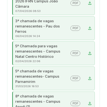
2026 IFRN Campus João
download
PDF
Câmara
07/04/2026 08:53
3ª chamada de vagas
remanescentes - Pau dos
download
PDF
Ferros
06/04/2026 14:24
5ª Chamada para vagas
remanescentes - Campus
download
PDF
Natal Centro Histórico
02/04/2026 22:06
5ª chamada de vagas
remanescentes- Campus
download
PDF
Parnamirim
31/03/2026 16:53
8ª chamada de vagas
remanescentes - Campus
download
PDF
Apodi (1)