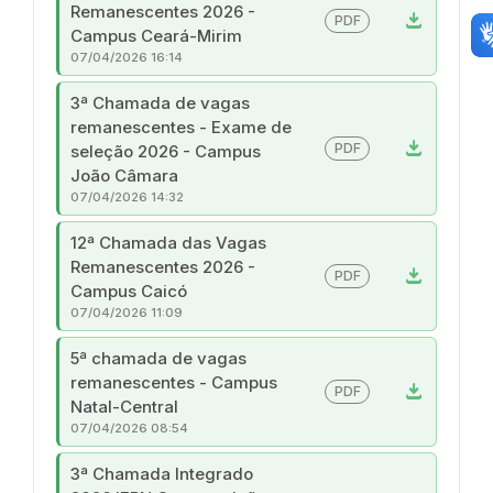
Remanescentes 2026 -
download
PDF
Campus Ceará-Mirim
07/04/2026 16:14
3ª Chamada de vagas
remanescentes - Exame de
download
PDF
seleção 2026 - Campus
João Câmara
07/04/2026 14:32
12ª Chamada das Vagas
Remanescentes 2026 -
download
PDF
Campus Caicó
07/04/2026 11:09
5ª chamada de vagas
remanescentes - Campus
download
PDF
Natal-Central
07/04/2026 08:54
3ª Chamada Integrado