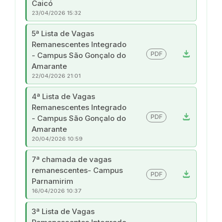
Caicó
23/04/2026 15:32
5ª Lista de Vagas
Remanescentes Integrado
download
PDF
- Campus São Gonçalo do
Amarante
22/04/2026 21:01
4ª Lista de Vagas
Remanescentes Integrado
download
PDF
- Campus São Gonçalo do
Amarante
20/04/2026 10:59
7ª chamada de vagas
remanescentes- Campus
download
PDF
Parnamirim
16/04/2026 10:37
3ª Lista de Vagas