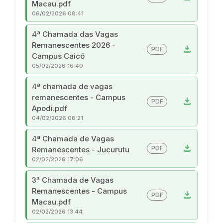
Macau.pdf
06/02/2026 08:41
4ª Chamada das Vagas
Remanescentes 2026 -
download
PDF
Campus Caicó
05/02/2026 16:40
4ª chamada de vagas
remanescentes - Campus
download
PDF
Apodi.pdf
04/02/2026 08:21
4ª Chamada de Vagas
download
PDF
Remanescentes - Jucurutu
02/02/2026 17:06
3ª Chamada de Vagas
Remanescentes - Campus
download
PDF
Macau.pdf
02/02/2026 13:44