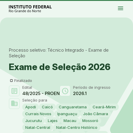
Ir para a página inicial
Início
Processos seleti
menu
Institucional
Acesso à 
Ir para a busca
Acessibilidade
Crédito
Alto contraste
Modo escuro
Busca
contrast
dark_mode
search
Ir para o menu principal
Menu
Ir para o conteúdo
Ir para o rodapé
Alto contraste
Login da Área Administrativa
Acessibilidade
Processo seletivo: Técnico Integrado - Exame de
Seleção
Exame de Seleção 2026
Finalizado
Edital
Período de ingresso
article
schedule
48/2025 - PROEN
2026.1
Seleção para
domain
Apodi
Caicó
Canguaretama
Ceará-Mirim
Currais Novos
Ipanguaçu
João Câmara
Jucurutu
Lajes
Macau
Mossoró
Natal-Central
Natal-Centro Histórico