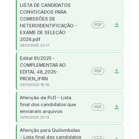
LISTA DE CANDIDATOS
CONVOCADOS PARA
COMISSÕES DE
download
PDF
HETEROIDENTIFICAÇÃO -
EXAME DE SELEÇÃO
2026.pdf
26/11/2025 23:17
Edital 61/2025 -
COMPLEMENTAR AO
download
PDF
EDITAL 48_2025-
PROEN_IFRN
04/11/2025 18:19
Aferição de PcD - Lista
final dos candidatos que
download
PDF
enviaram arquivos
13/10/2025 20:12
Aferição para Quilombolas
- Lista final dos candidatos