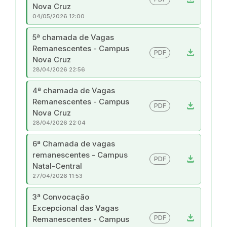
Nova Cruz
04/05/2026 12:00
5ª chamada de Vagas
Remanescentes - Campus
download
PDF
Nova Cruz
28/04/2026 22:56
4ª chamada de Vagas
Remanescentes - Campus
download
PDF
Nova Cruz
28/04/2026 22:04
6ª Chamada de vagas
remanescentes - Campus
download
PDF
Natal-Central
27/04/2026 11:53
3ª Convocação
Excepcional das Vagas
download
PDF
Remanescentes - Campus