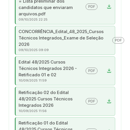
= Lista preliminar dos
download
PDF
candidatos que enviaram
arquivos.pdf
09/10/2025 22:25
CONCORRÊNCIA_Edital_48_2025_Cursos
Técnicos Integrados_Exame de Seleção
PDF
2026
09/10/2025 09:09
Edital 48/2025 Cursos
Técnicos Integrados 2026 -
download
PDF
Retificado 01 e 02
10/09/2025 11:59
Retificação 02 do Edital
48/2025 Cursos Técnicos
download
PDF
Integrados 2026
10/09/2025 11:56
Retificação 01 do Edital
48/2025 Cursos Técnicos