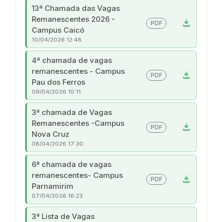
13ª Chamada das Vagas
Remanescentes 2026 -
download
PDF
Campus Caicó
10/04/2026 12:48
4ª chamada de vagas
remanescentes - Campus
download
PDF
Pau dos Ferros
09/04/2026 10:11
3ª chamada de Vagas
Remanescentes -Campus
download
PDF
Nova Cruz
08/04/2026 17:30
6ª chamada de vagas
remanescentes- Campus
download
PDF
Parnamirim
07/04/2026 16:23
3ª Lista de Vagas