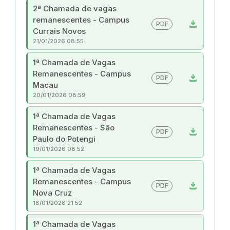
2ª Chamada de vagas
remanescentes - Campus
download
PDF
Currais Novos
21/01/2026 08:55
1ª Chamada de Vagas
Remanescentes - Campus
download
PDF
Macau
20/01/2026 08:59
1ª Chamada de Vagas
Remanescentes - São
download
PDF
Paulo do Potengi
19/01/2026 08:52
1ª Chamada de Vagas
Remanescentes - Campus
download
PDF
Nova Cruz
18/01/2026 21:52
1ª Chamada de Vagas