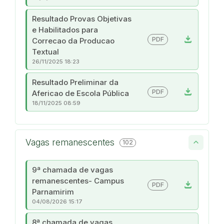
Resultado Provas Objetivas
e Habilitados para
download
PDF
Correcao da Producao
Textual
26/11/2025 18:23
Resultado Preliminar da
download
PDF
Afericao de Escola Pública
18/11/2025 08:59
Vagas remanescentes
102
9ª chamada de vagas
remanescentes- Campus
download
PDF
Parnamirim
04/08/2026 15:17
8ª chamada de vagas