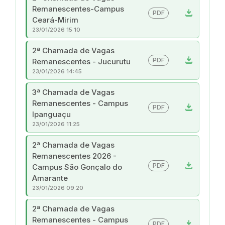
Remanescentes-Campus
download
PDF
Ceará-Mirim
23/01/2026 15:10
2ª Chamada de Vagas
download
PDF
Remanescentes - Jucurutu
23/01/2026 14:45
3ª Chamada de Vagas
Remanescentes - Campus
download
PDF
Ipanguaçu
23/01/2026 11:25
2ª Chamada de Vagas
Remanescentes 2026 -
download
PDF
Campus São Gonçalo do
Amarante
23/01/2026 09:20
2ª Chamada de Vagas
Remanescentes - Campus
download
PDF