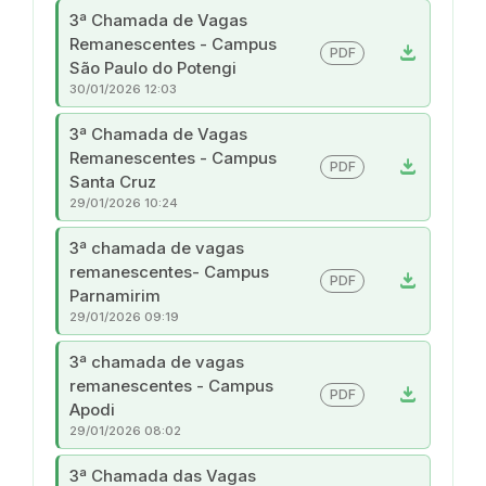
3ª Chamada de Vagas
Remanescentes - Campus
download
PDF
São Paulo do Potengi
30/01/2026 12:03
3ª Chamada de Vagas
Remanescentes - Campus
download
PDF
Santa Cruz
29/01/2026 10:24
3ª chamada de vagas
remanescentes- Campus
download
PDF
Parnamirim
29/01/2026 09:19
3ª chamada de vagas
remanescentes - Campus
download
PDF
Apodi
29/01/2026 08:02
3ª Chamada das Vagas