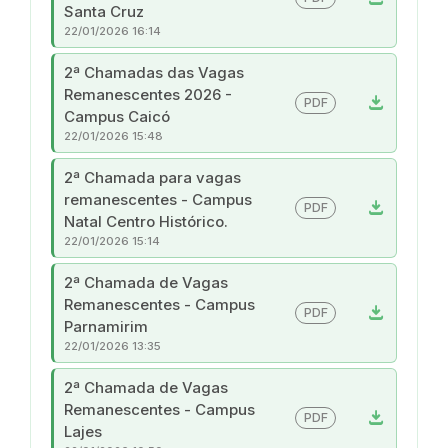
Santa Cruz
22/01/2026 16:14
2ª Chamadas das Vagas
Remanescentes 2026 -
download
PDF
Campus Caicó
22/01/2026 15:48
2ª Chamada para vagas
remanescentes - Campus
download
PDF
Natal Centro Histórico.
22/01/2026 15:14
2ª Chamada de Vagas
Remanescentes - Campus
download
PDF
Parnamirim
22/01/2026 13:35
2ª Chamada de Vagas
Remanescentes - Campus
download
PDF
Lajes