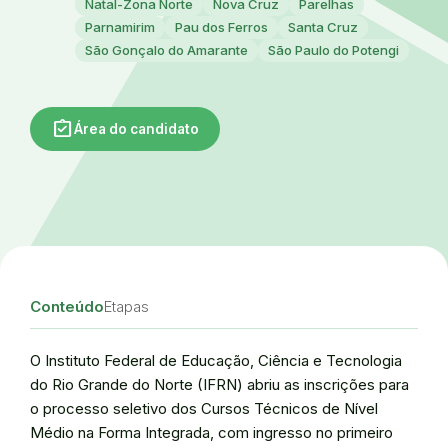
Natal-Zona Norte
Nova Cruz
Parelhas
Parnamirim
Pau dos Ferros
Santa Cruz
São Gonçalo do Amarante
São Paulo do Potengi
assignment_turned_in
Área do candidato
Conteúdo
Etapas
O Instituto Federal de Educação, Ciência e Tecnologia
do Rio Grande do Norte (IFRN) abriu as inscrições para
o processo seletivo dos Cursos Técnicos de Nível
Médio na Forma Integrada, com ingresso no primeiro