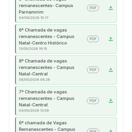
remanescentes- Campus
download
PDF
Parnamirim
04/08/2026 15:17
6ª Chamada de vagas
remanescentes - Campus
download
PDF
Natal-Centro Histórico
13/05/2026 19:15
8ª Chamada de vagas
remanescentes - Campus
download
PDF
Natal-Central
08/05/2026 08:28
7ª Chamada de vagas
remanescentes - Campus
download
PDF
Natal-Central
04/05/2026 13:59
6ª chamada de Vagas
Remanescentes - Campus
download
PDF