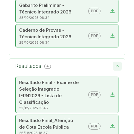
Gabarito Preliminar -
download
PDF
Técnico Integrado 2026
28/10/2025 08:34
Caderno de Provas -
download
PDF
Técnico Integrado 2026
28/10/2025 08:34
Resultados
4
Resultado Final - Exame de
Seleção Integrado
download
PDF
IFRN2026 - Lista de
Classificação
22/12/2025 15:45
Resultado Final_Aferição
download
PDF
de Cota Escola Pública
26/11/2025 18:37