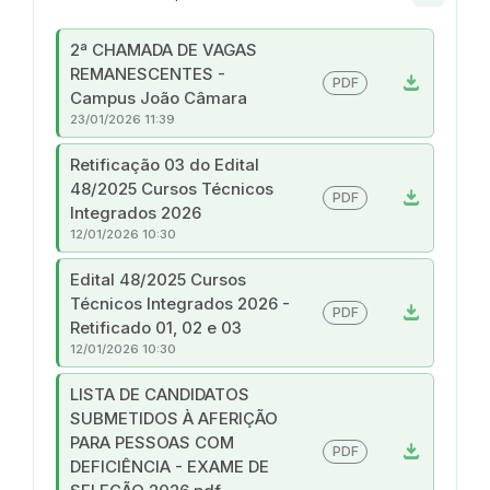
2ª CHAMADA DE VAGAS
REMANESCENTES -
download
PDF
Campus João Câmara
23/01/2026 11:39
Retificação 03 do Edital
48/2025 Cursos Técnicos
download
PDF
Integrados 2026
12/01/2026 10:30
Edital 48/2025 Cursos
Técnicos Integrados 2026 -
download
PDF
Retificado 01, 02 e 03
12/01/2026 10:30
LISTA DE CANDIDATOS
SUBMETIDOS À AFERIÇÃO
PARA PESSOAS COM
download
PDF
DEFICIÊNCIA - EXAME DE