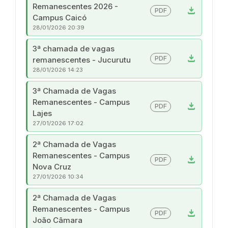
Remanescentes 2026 -
download
PDF
Campus Caicó
28/01/2026 20:39
3ª chamada de vagas
download
PDF
remanescentes - Jucurutu
28/01/2026 14:23
3ª Chamada de Vagas
Remanescentes - Campus
download
PDF
Lajes
27/01/2026 17:02
2ª Chamada de Vagas
Remanescentes - Campus
download
PDF
Nova Cruz
27/01/2026 10:34
2ª Chamada de Vagas
Remanescentes - Campus
download
PDF
João Câmara