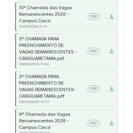
10ª Chamada das Vagas
Remanescentes 2026 -
download
PDF
Campus Caicó
12/03/2026 11:41
3ª CHAMADA PARA
PREENCHIMENTO DE
download
PDF
VAGAS REMANESCENTES -
CANGUARETAMA.pdf
09/03/2026 11:44
2ª CHAMADA PARA
PREENCHIMENTO DE
download
PDF
VAGAS REMANESCENTES-
CANGUARETAMA.pdf
06/03/2026 14:27
9ª Chamada das Vagas
Remanescentes 2026 -
download
PDF
Campus Caicó
05/03/2026 12:04