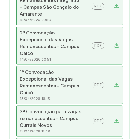
Remanescentes Integrado
download
PDF
- Campus São Gonçalo do
Amarante
15/04/2026 20:16
2ª Convocação
Excepcional das Vagas
download
PDF
Remanescentes - Campus
Caicó
14/04/2026 20:51
1ª Convocação
Excepcional das Vagas
download
PDF
Remanescentes - Campus
Caicó
13/04/2026 16:15
3ª Convocação para vagas
remanescentes - Campus
download
PDF
Currais Novos
13/04/2026 11:49