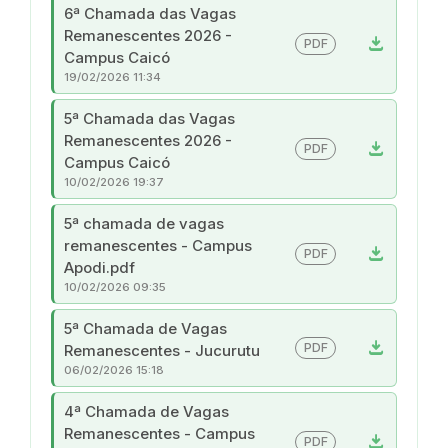
6ª Chamada das Vagas
Remanescentes 2026 -
download
PDF
Campus Caicó
19/02/2026 11:34
5ª Chamada das Vagas
Remanescentes 2026 -
download
PDF
Campus Caicó
10/02/2026 19:37
5ª chamada de vagas
remanescentes - Campus
download
PDF
Apodi.pdf
10/02/2026 09:35
5ª Chamada de Vagas
download
PDF
Remanescentes - Jucurutu
06/02/2026 15:18
4ª Chamada de Vagas
Remanescentes - Campus
download
PDF