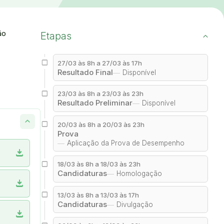
ão
Etapas
27/03 às 8h a 27/03 às 17h
Resultado Final
Disponível
23/03 às 8h a 23/03 às 23h
Resultado Preliminar
Disponível
20/03 às 8h a 20/03 às 23h
Prova
Aplicação da Prova de Desempenho
download
18/03 às 8h a 18/03 às 23h
Candidaturas
Homologação
download
13/03 às 8h a 13/03 às 17h
Candidaturas
Divulgação
download