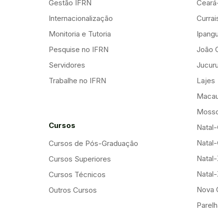
Gestão IFRN
Ceará
Internacionalização
Curra
Monitoria e Tutoria
Ipang
Pesquise no IFRN
João 
Servidores
Jucuru
Trabalhe no IFRN
Lajes
Maca
Mosso
Cursos
Natal-
Natal-
Cursos de Pós-Graduação
Natal
Cursos Superiores
Natal
Cursos Técnicos
Nova 
Outros Cursos
Parelh