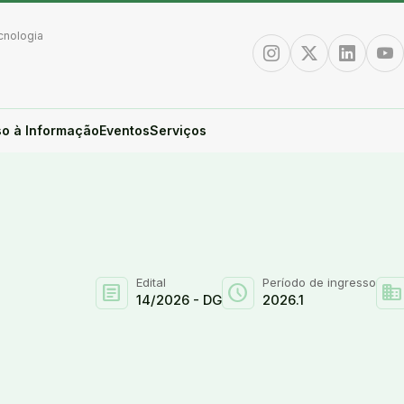
cnologia
Instagram
Twitter/X
Linkedin
You
o à Informação
Eventos
Serviços
Edital
Período de ingresso
article
schedule
domain
14/2026 - DG
2026.1