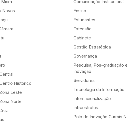
-Mirim
Comunicação Institucional
is Novos
Ensino
uaçu
Estudantes
Câmara
Extensão
tu
Gabinete
Gestão Estratégica
u
Governança
ró
Pesquisa, Pós-graduação 
Inovação
Central
Servidores
Centro Histórico
Tecnologia da Informação
-Zona Leste
Internacionalização
-Zona Norte
Infraestrutura
Cruz
Polo de Inovação Currais 
as