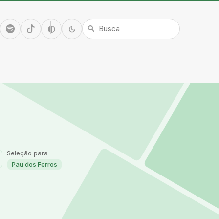
tube
Spotify
TikTok
Alto contraste
Modo escuro
contrast
dark_mode
search
Seleção para
Pau dos Ferros