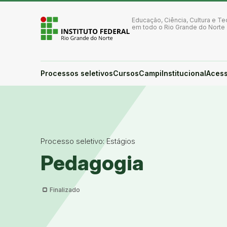
Ir para a página inicial
Ir para a busca
Educação, Ciência, Cultura e Te
Ir para o menu principal
em todo o Rio Grande do Norte
Ir para o conteúdo
Ir para o rodapé
Alto contraste
Login da Área Administrativa
Processos seletivos
Cursos
Campi
Institucional
Acess
Acessibilidade
Processo seletivo: Estágios
Pedagogia
Finalizado