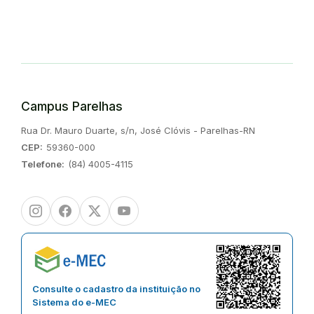
Campus Parelhas
Endereço:
Rua Dr. Mauro Duarte, s/n, José Clóvis - Parelhas-RN
CEP:
59360-000
Telefone:
(84) 4005-4115
Instagram
Facebook
Twitter/X
Youtube
Consulte o cadastro da instituição no
Sistema do e-MEC