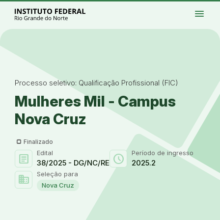
Ir para a página inicial
Início
Processos seletivos
Cursos
Campi
menu
Institucional
Acesso à Informação
Eventos
Serviços
Acessibilidade
Créditos
Ir para a busca
Alto contraste
Modo escuro
Busca
contrast
dark_mode
search
Instagram
Twitter/X
Facebook
Linkedin
Youtube
Ir para o menu principal
Menu
Ir para o conteúdo
Ir para o rodapé
Alto contraste
Login da Área Administrativa
Acessibilidade
Processo seletivo: Qualificação Profissional (FIC)
Mulheres Mil - Campus
Nova Cruz
Finalizado
Edital
Período de ingresso
article
schedule
38/2025 - DG/NC/RE
2025.2
Seleção para
domain
Nova Cruz