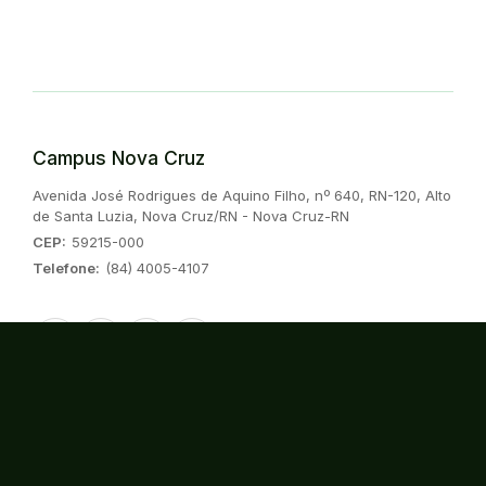
Campus Nova Cruz
Endereço:
Avenida José Rodrigues de Aquino Filho, nº 640, RN-120, Alto
de Santa Luzia, Nova Cruz/RN - Nova Cruz-RN
CEP:
59215-000
Telefone:
(84) 4005-4107
Instagram
Facebook
Twitter/X
Youtube
Consulte o cadastro da instituição no
Sistema do e-MEC