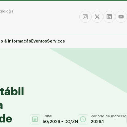
cnologia
Instagram
Twitter/X
Linkedin
You
o à Informação
Eventos
Serviços
tábil
a
 de
Edital
Período de ingresso
article
schedule
50/2026 - DG/ZN
2026.1