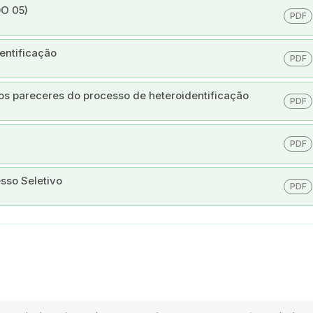
DO 05)
PDF
entificação
PDF
 os pareceres do processo de heteroidentificação
PDF
PDF
sso Seletivo
PDF