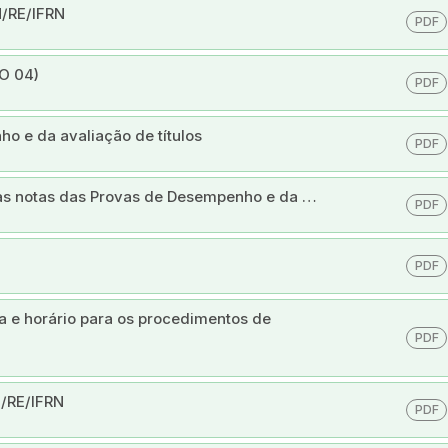
N/RE/IFRN
PDF
DO 04)
PDF
ho e da avaliação de títulos
PDF
a as notas das Provas de Desempenho e da …
PDF
PDF
a e horário para os procedimentos de
PDF
N/RE/IFRN
PDF