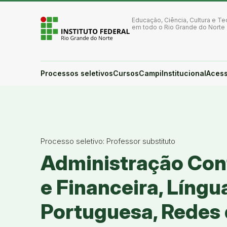
Ir para a página inicial
Ir para a busca
Educação, Ciência, Cultura e Te
Ir para o menu principal
em todo o Rio Grande do Norte
Ir para o conteúdo
Ir para o rodapé
Alto contraste
Login da Área Administrativa
Processos seletivos
Cursos
Campi
Institucional
Acess
Acessibilidade
Processo seletivo: Professor substituto
Administração Con
e Financeira, Língu
Portuguesa, Redes