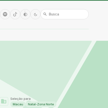
tube
Spotify
TikTok
Alto contraste
Modo escuro
contrast
dark_mode
search
Seleção para
domain
Macau
Natal-Zona Norte