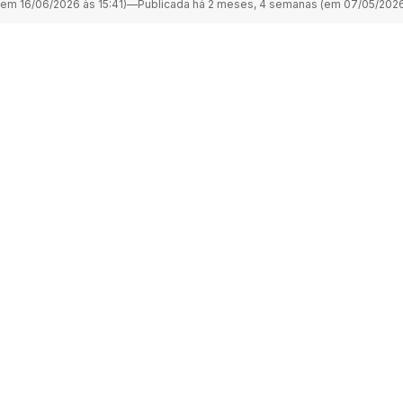
em 16/06/2026 às 15:41)
—
Publicada há 2 meses, 4 semanas (em 07/05/2026 