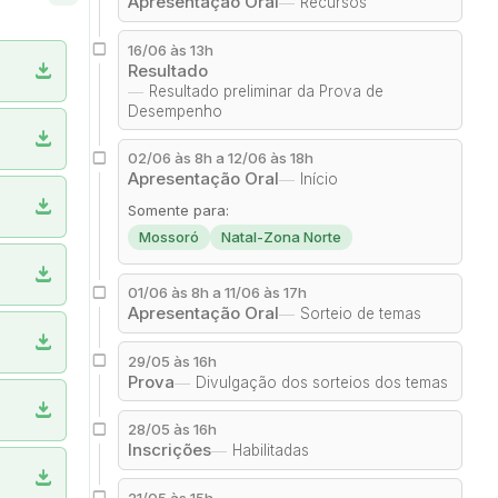
Apresentação Oral
Recursos
16/06 às 13h
download
Resultado
Resultado preliminar da Prova de
Desempenho
download
02/06 às 8h a 12/06 às 18h
Apresentação Oral
Início
download
Somente para:
Mossoró
Natal-Zona Norte
download
01/06 às 8h a 11/06 às 17h
Apresentação Oral
Sorteio de temas
download
29/05 às 16h
Prova
Divulgação dos sorteios dos temas
download
28/05 às 16h
Inscrições
Habilitadas
download
21/05 às 15h