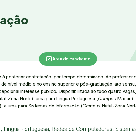
mação
assignment_turned_in
Área do candidato
e à posterior contratação, por tempo determinado, de professor s
l de nível médio e no ensino superior e pós-graduação lato sensu,
epcional interesse público. Disponibilizada ao todo quatro vaga
tal-Zona Norte), uma para Língua Portuguesa (
Campus
Macau), 
, e uma para Sistemas de Informação (
Campus
Natal-Zona Nort
ira, Língua Portuguesa, Redes de Computadores, Sistema