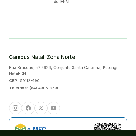
do IFRN
Campus Natal-Zona Norte
Endereço:
Rua Brusque, nº 2926, Conjunto Santa Catarina, Potengi -
Natal-RN
CEP:
59112-490
Telefone:
(84) 4006-9500
Instagram
Facebook
Twitter/X
Youtube