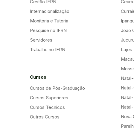
Gestão IFRN
Ceará
Internacionalização
Curra
Monitoria e Tutoria
Ipang
Pesquise no IFRN
João 
Servidores
Jucuru
Trabalhe no IFRN
Lajes
Maca
Mosso
Cursos
Natal-
Natal-
Cursos de Pós-Graduação
Natal
Cursos Superiores
Natal
Cursos Técnicos
Nova 
Outros Cursos
Parelh