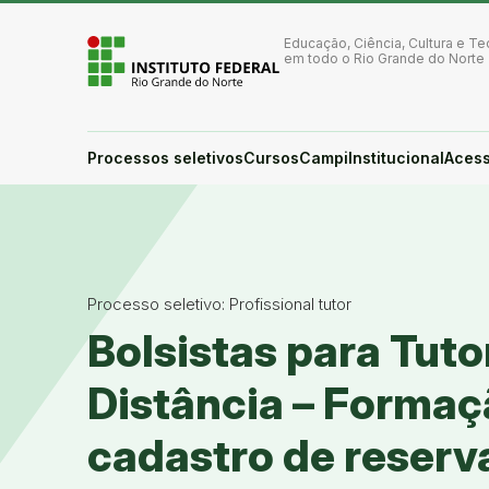
Ir para a página inicial
Ir para a busca
Educação, Ciência, Cultura e Te
Ir para o menu principal
em todo o Rio Grande do Norte
Ir para o conteúdo
Ir para o rodapé
Alto contraste
Login da Área Administrativa
Processos seletivos
Cursos
Campi
Institucional
Acess
Acessibilidade
Processo seletivo: Profissional tutor
Bolsistas para Tuto
Distância – Formaç
cadastro de reserv