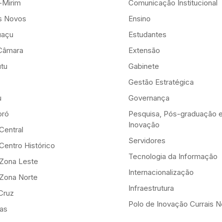
-Mirim
Comunicação Institucional
is Novos
Ensino
uaçu
Estudantes
Câmara
Extensão
tu
Gabinete
Gestão Estratégica
u
Governança
ró
Pesquisa, Pós-graduação 
Inovação
Central
Servidores
Centro Histórico
Tecnologia da Informação
-Zona Leste
Internacionalização
-Zona Norte
Infraestrutura
Cruz
Polo de Inovação Currais 
as