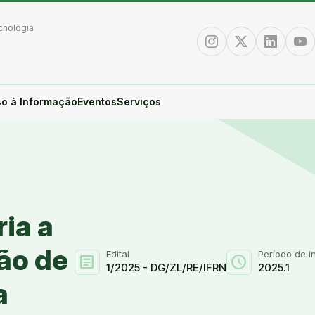
cnologia
Instagram
Twitter/X
Linkedin
You
o à Informação
Eventos
Serviços
ria a
ão de
Edital
Período de i
article
schedule
1/2025 - DG/ZL/RE/IFRN
2025.1
a