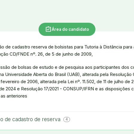
assignment_turned_in
Área do candidato
o de cadastro reserva de bolsistas para Tutoria à Distância para
ução CD/FNDE nº. 26, de 5 de junho de 2009,
essão de bolsas de estudo e de pesquisa aos participantes dos c
a Universidade Aberta do Brasil (UAB), alterada pela Resoluçã
e fevereiro de 2006, alterada pela Lei nº. 11.502, de 11 de julho de
de 2024 e Resolução 17/2021 - CONSUP/IFRN e as disposições 
 as anteriores
ção de cadastro de reserva
4