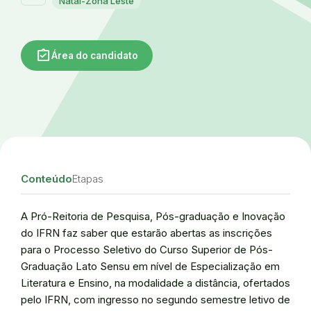
Natal-Zona Leste
assignment_turned_in
Área do candidato
Conteúdo
Etapas
A Pró-Reitoria de Pesquisa, Pós-graduação e Inovação
do IFRN faz saber que estarão abertas as inscrições
para o Processo Seletivo do Curso Superior de Pós-
Graduação Lato Sensu em nível de Especialização em
Literatura e Ensino, na modalidade a distância, ofertados
pelo IFRN, com ingresso no segundo semestre letivo de