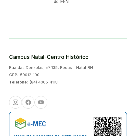
do IFRN
Campus Natal-Centro Histórico
Endereço:
Rua das Donzelas, nº 135, Rocas - Natal-RN
CEP:
59012-190
Telefone:
(84) 4005-4118
Instagram
Facebook
Youtube