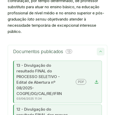
contratação, por tempo determinado, de professor
substituto para atuar no ensino básico, na educação
profissional de nível médio e no ensino superior e pós-
graduação
lato sensu
objetivando atender à
necessidade temporária de excepcional interesse
público.
Documentos publicados
13
13 - Divulgação do
resultado FINAL do
PROCESSO SELETIVO -
download
PDF
Edital de Abertura nº
08/2025-
COGPE/DG/CAL/RE/IFRN
03/06/2025 11:34
12 - Divulgação do
resultado FINAL das provas