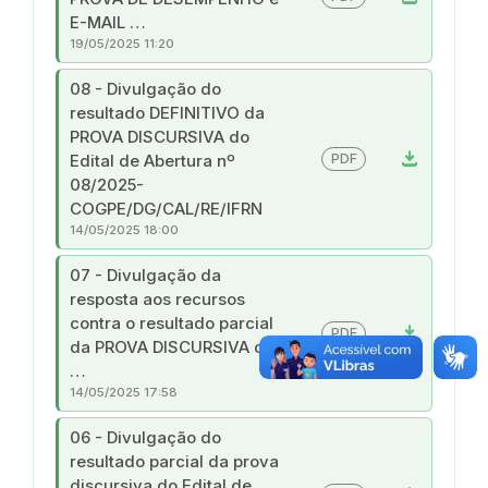
E-MAIL …
19/05/2025 11:20
08 - Divulgação do
resultado DEFINITIVO da
PROVA DISCURSIVA do
download
PDF
Edital de Abertura nº
08/2025-
COGPE/DG/CAL/RE/IFRN
14/05/2025 18:00
07 - Divulgação da
resposta aos recursos
contra o resultado parcial
download
PDF
da PROVA DISCURSIVA do
…
14/05/2025 17:58
06 - Divulgação do
resultado parcial da prova
discursiva do Edital de