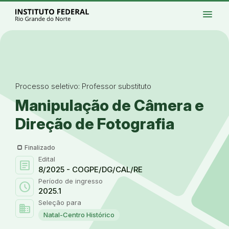
Ir para a página inicial
Início
Processos seletivos
Cursos
Campi
menu
Institucional
Acesso à Informação
Eventos
Serviços
Acessibilidade
Créditos
Ir para a busca
Alto contraste
Modo escuro
Busca
contrast
dark_mode
search
Instagram
Twitter/X
Facebook
Linkedin
Youtube
Ir para o menu principal
Menu
Ir para o conteúdo
Ir para o rodapé
Alto contraste
Login da Área Administrativa
Acessibilidade
Processo seletivo: Professor substituto
Manipulação de Câmera e
Direção de Fotografia
Finalizado
Edital
article
8/2025 - COGPE/DG/CAL/RE
Período de ingresso
schedule
2025.1
Seleção para
domain
Natal-Centro Histórico