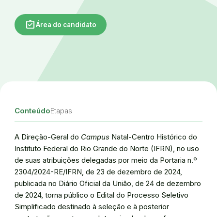
assignment_turned_in
Área do candidato
Conteúdo
Etapas
A Direção-Geral do
Campus
Natal-Centro Histórico do
Instituto Federal do Rio Grande do Norte (IFRN), no uso
de suas atribuições delegadas por meio da Portaria n.º
2304/2024-RE/IFRN, de 23 de dezembro de 2024,
publicada no Diário Oficial da União, de 24 de dezembro
de 2024, torna público o Edital do Processo Seletivo
Simplificado destinado à seleção e à posterior