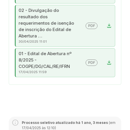
02 - Divulgação do
resultado dos
requerimentos de isenção
download
PDF
de inscrição do Edital de
Abertura …
30/04/2025 11:01
01 - Edital de Abertura nº
8/2025 -
download
PDF
COGPE/DG/CAL/RE/IFRN
17/04/2025 11:59
Processo seletivo atualizado há 1 ano, 3 meses
(em
17/04/2025 às 12:10)