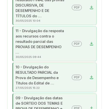
DISCURSIVA, DE
download
PDF
DESEMPENHO E DE
TÍTULOS do …
30/05/2025 10:04
11 - Divulgação da resposta
aos recursos contra o
resultado parcial das
download
PDF
PROVAS DE DESEMPENHO
…
30/05/2025 09:44
10 - Divulgação do
RESULTADO PARCIAL da
download
PDF
Prova de Desempenho e
Títulos do Edital de …
27/05/2025 15:22
09 - Divulgação das datas
de SORTEIO DOS TEMAS E
download
PDF
PROVA DE DESEMPENHO e