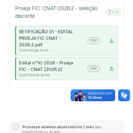
Proeja FIC: CNAT-2026.2 - seleção
2
discente
RETIFICAÇÃO 01 - EDITAL
PROEJA FIC CNAT -
download
PDF
2026.2.pdf
17/07/2026 14:01
Edital n°10-2026 - Proeja
download
PDF
FIC - CNAT [2026.2]
03/07/2026 10:40
Processo seletivo atualizado há 1 mês
(em
03/07/2026 às 10:40)