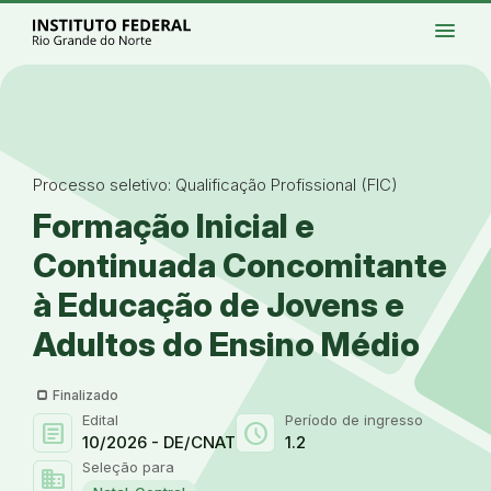
Ir para a página inicial
Início
Processos seletivos
Cursos
Campi
menu
Institucional
Acesso à Informação
Eventos
Serviços
Acessibilidade
Créditos
Ir para a busca
Alto contraste
Modo escuro
Busca
contrast
dark_mode
search
Instagram
Twitter/X
Facebook
Linkedin
Youtube
Ir para o menu principal
Menu
Ir para o conteúdo
Ir para o rodapé
Alto contraste
Login da Área Administrativa
Acessibilidade
Processo seletivo: Qualificação Profissional (FIC)
Formação Inicial e
Continuada Concomitante
à Educação de Jovens e
Adultos do Ensino Médio
Finalizado
Edital
Período de ingresso
article
schedule
10/2026 - DE/CNAT
1.2
Seleção para
domain