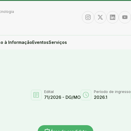
cnologia
Instagram
Twitter/X
Linkedin
You
o à Informação
Eventos
Serviços
Edital
Período de ingresso
article
schedule
71/2026 - DG/MO
2026.1