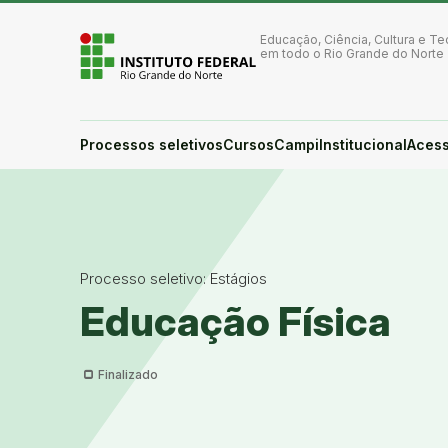
Ir para a página inicial
Ir para a busca
Educação, Ciência, Cultura e Te
Ir para o menu principal
em todo o Rio Grande do Norte
Ir para o conteúdo
Ir para o rodapé
Alto contraste
Login da Área Administrativa
Processos seletivos
Cursos
Campi
Institucional
Acess
Acessibilidade
Processo seletivo: Estágios
Educação Física
Finalizado