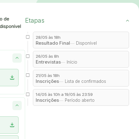
ão de
Etapas
disponível
28/05 às 18h
Resultado Final
Disponível
26/05 às 8h
Entrevistas
Início
21/05 às 18h
download
Inscrições
Lista de confirmados
14/05 às 10h a 19/05 às 23:59
Inscrições
Período aberto
download