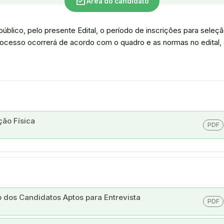
assignment_turned_in
Área do candidato
blico, pelo presente Edital, o período de inscrições para seleç
rocesso ocorrerá de acordo com o quadro e as normas no edital, 
ão Física
PDF
 dos Candidatos Aptos para Entrevista
PDF