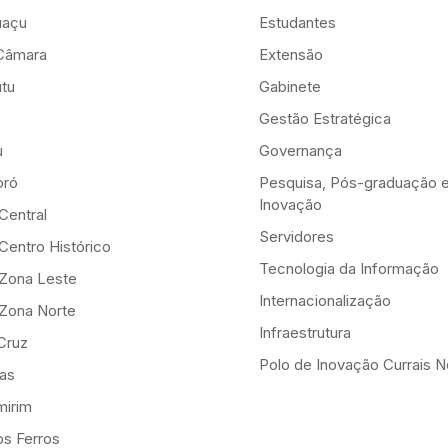
uaçu
Estudantes
Câmara
Extensão
tu
Gabinete
Gestão Estratégica
u
Governança
ró
Pesquisa, Pós-graduação 
Inovação
Central
Servidores
Centro Histórico
Tecnologia da Informação
-Zona Leste
Internacionalização
-Zona Norte
Infraestrutura
Cruz
Polo de Inovação Currais 
as
mirim
os Ferros