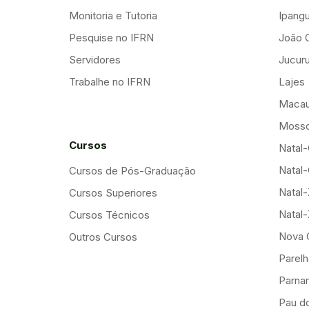
Monitoria e Tutoria
Ipang
Pesquise no IFRN
João 
Servidores
Jucuru
Trabalhe no IFRN
Lajes
Maca
Mosso
Cursos
Natal-
Natal-
Cursos de Pós-Graduação
Natal
Cursos Superiores
Natal
Cursos Técnicos
Nova 
Outros Cursos
Parelh
Parna
Pau d