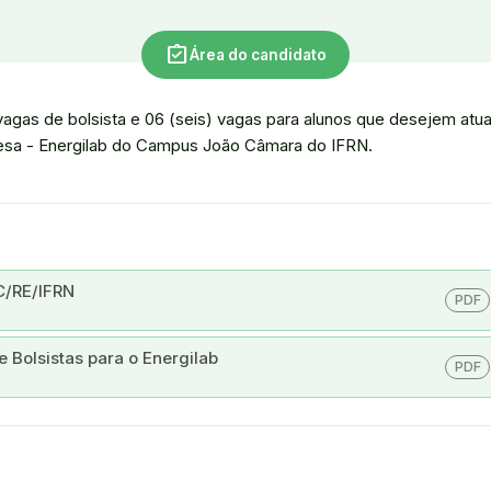
assignment_turned_in
Área do candidato
vagas de bolsista e 06 (seis) vagas para alunos que desejem atu
resa - Energilab do Campus João Câmara do IFRN.
C/RE/IFRN
PDF
 Bolsistas para o Energilab
PDF