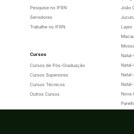
Pesquise no IFRN
João 
Servidores
Jucuru
Trabalhe no IFRN
Lajes
Maca
Mosso
Cursos
Natal-
Natal-
Cursos de Pós-Graduação
Natal
Cursos Superiores
Natal
Cursos Técnicos
Nova 
Outros Cursos
Parelh
Parna
Pau d
Santa