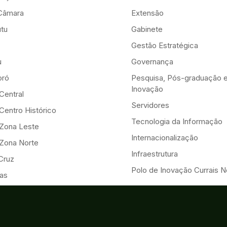
Câmara
Extensão
tu
Gabinete
Gestão Estratégica
u
Governança
ró
Pesquisa, Pós-graduação 
Inovação
Central
Servidores
Centro Histórico
Tecnologia da Informação
-Zona Leste
Internacionalização
-Zona Norte
Infraestrutura
Cruz
Polo de Inovação Currais 
as
mirim
os Ferros
 Cruz