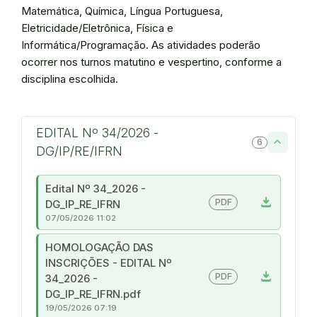
Matemática, Química, Língua Portuguesa,
Eletricidade/Eletrônica, Física e
Informática/Programação. As atividades poderão
ocorrer nos turnos matutino e vespertino, conforme a
disciplina escolhida.
EDITAL Nº 34/2026 -
6
DG/IP/RE/IFRN
Edital Nº 34_2026 -
download
PDF
DG_IP_RE_IFRN
07/05/2026 11:02
HOMOLOGAÇÃO DAS
INSCRIÇÕES - EDITAL Nº
download
PDF
34_2026 -
DG_IP_RE_IFRN.pdf
19/05/2026 07:19