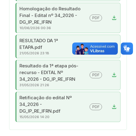
Homologação do Resultado
Final - Edital nº 34_2026 -
download
PDF
DG_IP_RE_IFRN
10/06/2026 00:36
RESULTADO DA 1ª
download
PDF
ETAPA.pdf
21/05/2026 23:18
Resultado da 1ª etapa pós-
recurso - EDITAL Nº
download
PDF
34_2026 - DG_IP_RE_IFRN
31/05/2026 21:26
Retificação do edital Nº
34_2026 -
download
PDF
DG_IP_RE_IFRN.pdf
15/05/2026 14:20