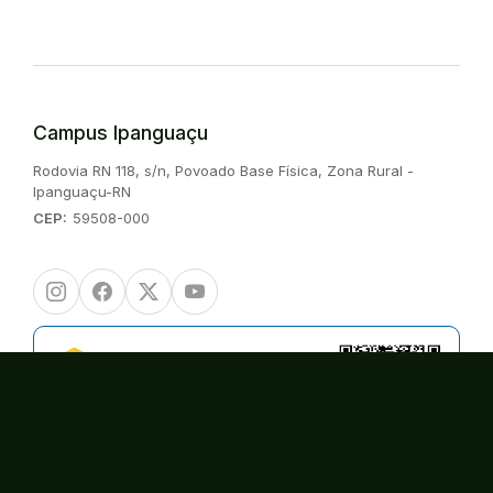
Campus Ipanguaçu
Endereço:
Rodovia RN 118, s/n, Povoado Base Física, Zona Rural -
Ipanguaçu-RN
CEP:
59508-000
Instagram
Facebook
Twitter/X
Youtube
Consulte o cadastro da instituição no
Sistema do e-MEC