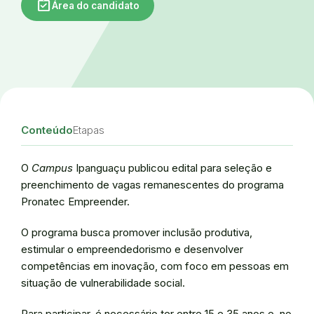
assignment_turned_in
Área do candidato
Conteúdo
Etapas
O
Campus
Ipanguaçu publicou edital para seleção e
preenchimento de vagas remanescentes do programa
Pronatec Empreender.
O programa busca promover inclusão produtiva,
estimular o empreendedorismo e desenvolver
competências em inovação, com foco em pessoas em
situação de vulnerabilidade social.
Para participar, é necessário ter entre 15 e 35 anos e, no