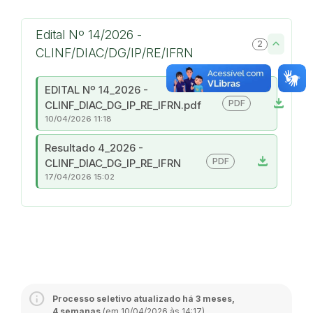
Edital Nº 14/2026 -
2
CLINF/DIAC/DG/IP/RE/IFRN
EDITAL Nº 14_2026 -
download
PDF
CLINF_DIAC_DG_IP_RE_IFRN.pdf
10/04/2026 11:18
Resultado 4_2026 -
download
PDF
CLINF_DIAC_DG_IP_RE_IFRN
17/04/2026 15:02
Processo seletivo atualizado há 3 meses,
4 semanas
(em 10/04/2026 às 14:17)