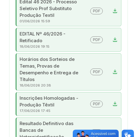
Edital 46 2026 - Processo
Seletivo Prof Substituto
download
PDF
Produção Textil
01/06/2026 15:59
EDITAL Nº 46/2026 -
download
PDF
Retificado
18/06/2026 19:15
Horários dos Sorteios de
Temas, Provas de
download
PDF
Desempenho e Entrega de
Títulos
18/06/2026 20:38
Inscrições Homologadas -
download
PDF
Produção Têxtil
17/06/2026 17:45
Resultado Definitivo das
Bancas de
download
PDF
Heteroidentificação