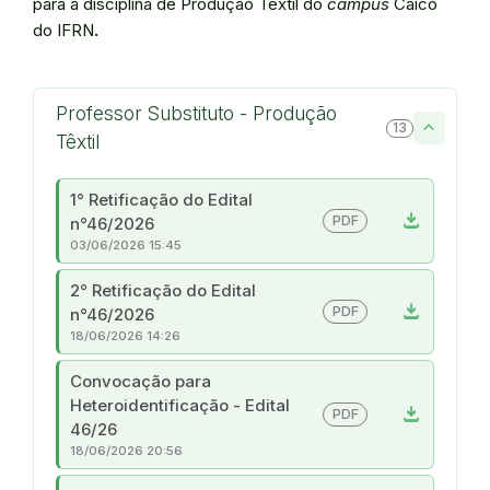
para a disciplina de Produção Têxtil do
campus
Caicó
do IFRN
.
Professor Substituto - Produção
13
Têxtil
1° Retificação do Edital
download
PDF
n°46/2026
03/06/2026 15:45
2° Retificação do Edital
download
PDF
n°46/2026
18/06/2026 14:26
Convocação para
Heteroidentificação - Edital
download
PDF
46/26
18/06/2026 20:56