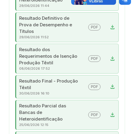
29/06/2026 11:44
Resultado Definitivo de
Prova de Desempenho e
download
PDF
Títulos
29/06/2026 11:52
Resultado dos
Requerimentos de Isenção
download
PDF
Produção Têxtil
08/06/2026 17:52
Resultado Final - Produção
download
PDF
Têxtil
30/06/2026 16:10
Resultado Parcial das
Bancas de
download
PDF
Heteroidentificação
25/06/2026 12:15