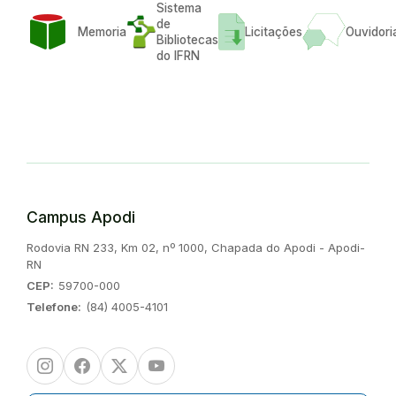
Sistema
de
Memoria
Licitações
Ouvidori
Bibliotecas
do IFRN
Campus Apodi
Endereço:
Rodovia RN 233, Km 02, nº 1000, Chapada do Apodi - Apodi-
RN
CEP:
59700-000
Telefone:
(84) 4005-4101
Instagram
Facebook
Twitter/X
Youtube