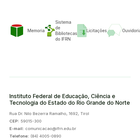
Sistema
de
Memoria
Licitações
Ouvidori
Bibliotecas
do IFRN
Instituto Federal de Educação, Ciência e
Tecnologia do Estado do Rio Grande do Norte
Endereço:
Rua Dr. Nilo Bezerra Ramalho, 1692, Tirol
CEP:
59015-300
E-mail:
comunicacao@ifrn.edu.br
Telefone:
(84) 4005-0890