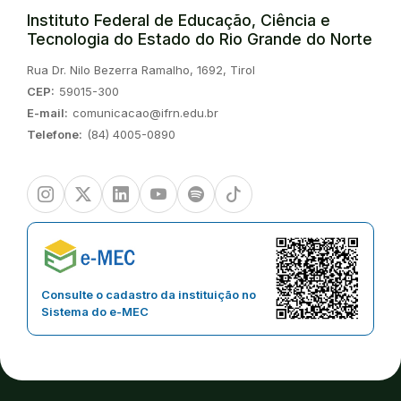
Instituto Federal de Educação, Ciência e
Tecnologia do Estado do Rio Grande do Norte
Endereço:
Rua Dr. Nilo Bezerra Ramalho, 1692, Tirol
CEP:
59015-300
E-mail:
comunicacao@ifrn.edu.br
Telefone:
(84) 4005-0890
Instagram
Twitter/X
Linkedin
Youtube
Spotify
TikTok
Consulte o cadastro da instituição no
Sistema do e-MEC