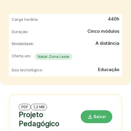
440h
Carga horária:
Cinco módulos
Duração:
A distância
Modalidade:
Oferta em:
Natal-Zona Leste
Educação
Eixo tecnológico:
PDF
1,2 MB
Projeto
download
Baixar
Pedagógico