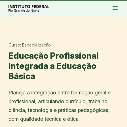
Ir para a página inicial
Início
Processos seletivos
Cursos
Campi
menu
Institucional
Acesso à Informação
Eventos
Serviços
Acessibilidade
Créditos
Ir para a busca
Alto contraste
Modo escuro
Busca
contrast
dark_mode
search
Instagram
Twitter/X
Facebook
Linkedin
Youtube
Ir para o menu principal
Menu
Ir para o conteúdo
Ir para o rodapé
Alto contraste
Login da Área Administrativa
Curso: Especialização
Acessibilidade
Educação Profissional
Integrada a Educação
Básica
Planeja a integração entre formação geral e
profissional, articulando currículo, trabalho,
ciência, tecnologia e práticas pedagógicas,
com qualidade técnica e ética.