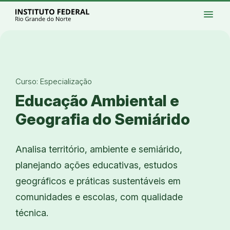
Ir para a página inicial
Início
Processos seletivos
Cursos
Campi
menu
Institucional
Acesso à Informação
Eventos
Serviços
Acessibilidade
Créditos
Ir para a busca
Alto contraste
Modo escuro
Busca
contrast
dark_mode
search
Instagram
Twitter/X
Facebook
Linkedin
Youtube
Ir para o menu principal
Menu
Ir para o conteúdo
Ir para o rodapé
Alto contraste
Login da Área Administrativa
Curso: Especialização
Acessibilidade
Educação Ambiental e
Geografia do Semiárido
Analisa território, ambiente e semiárido,
planejando ações educativas, estudos
geográficos e práticas sustentáveis em
comunidades e escolas, com qualidade
técnica.