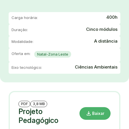
400h
Carga horária:
Cinco módulos
Duração:
A distância
Modalidade:
Oferta em:
Natal-Zona Leste
Ciências Ambientais
Eixo tecnológico:
PDF
3,8 MB
Projeto
download
Baixar
Pedagógico