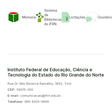
Sistema
de
Memoria
Licitações
Ouvidori
Bibliotecas
do IFRN
Instituto Federal de Educação, Ciência e
Tecnologia do Estado do Rio Grande do Norte
Endereço:
Rua Dr. Nilo Bezerra Ramalho, 1692, Tirol
CEP:
59015-300
E-mail:
comunicacao@ifrn.edu.br
Telefone:
(84) 4005-0890