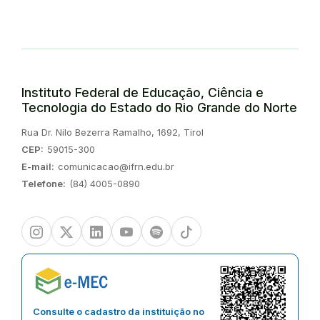
Instituto Federal de Educação, Ciência e
Tecnologia do Estado do Rio Grande do Norte
Endereço:
Rua Dr. Nilo Bezerra Ramalho, 1692, Tirol
CEP:
59015-300
E-mail:
comunicacao@ifrn.edu.br
Telefone:
(84) 4005-0890
Instagram
Twitter/X
Linkedin
Youtube
Spotify
TikTok
Consulte o cadastro da instituição no