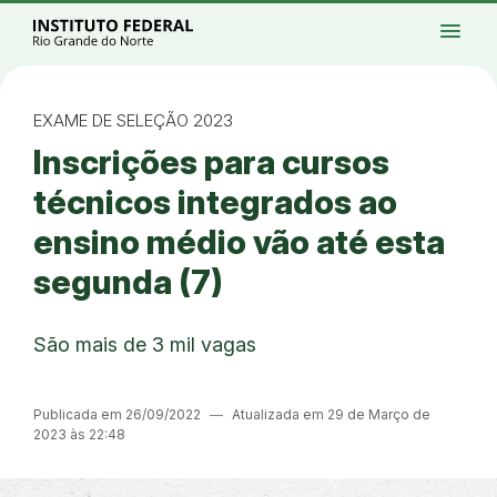
Ir para a página inicial
Início
Processos seletivos
Cursos
Campi
menu
Institucional
Acesso à Informação
Eventos
Serviços
Acessibilidade
Créditos
Ir para a busca
Alto contraste
Modo escuro
Busca
contrast
dark_mode
search
Instagram
Twitter/X
Facebook
Linkedin
Youtube
Ir para o menu principal
Menu
Ir para o conteúdo
Ir para o rodapé
EXAME DE SELEÇÃO 2023
Alto contraste
Inscrições para cursos
Login da Área Administrativa
Acessibilidade
técnicos integrados ao
ensino médio vão até esta
segunda (7)
São mais de 3 mil vagas
Publicada em 26/09/2022
―
Atualizada em 29 de Março de
2023 às 22:48