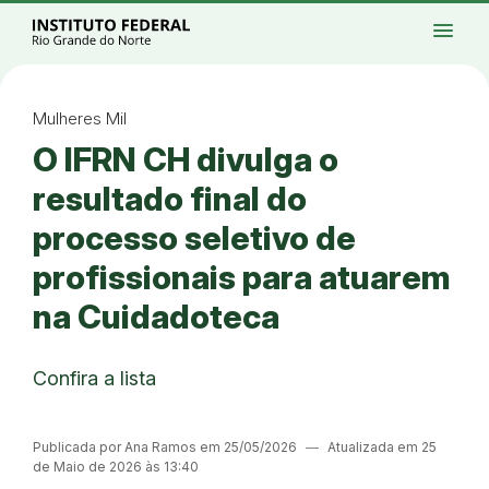
Ir para a página inicial
Início
Processos seletivos
Cursos
Campi
menu
Institucional
Acesso à Informação
Eventos
Serviços
Acessibilidade
Créditos
Ir para a busca
Alto contraste
Modo escuro
Busca
contrast
dark_mode
search
Instagram
Twitter/X
Facebook
Linkedin
Youtube
Ir para o menu principal
Menu
Ir para o conteúdo
Ir para o rodapé
Mulheres Mil
Alto contraste
O IFRN CH divulga o
Login da Área Administrativa
Acessibilidade
resultado final do
processo seletivo de
profissionais para atuarem
na Cuidadoteca
Confira a lista
Publicada por Ana Ramos em 25/05/2026
―
Atualizada em 25
de Maio de 2026 às 13:40