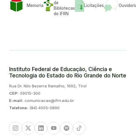
de
Memoria
Licitações
Ouvidori
Bibliotecas
do IFRN
Instituto Federal de Educação, Ciência e
Tecnologia do Estado do Rio Grande do Norte
Endereço:
Rua Dr. Nilo Bezerra Ramalho, 1692, Tirol
CEP:
59015-300
E-mail:
comunicacao@ifrn.edu.br
Telefone:
(84) 4005-0890
Instagram
Twitter/X
Linkedin
Youtube
Spotify
TikTok