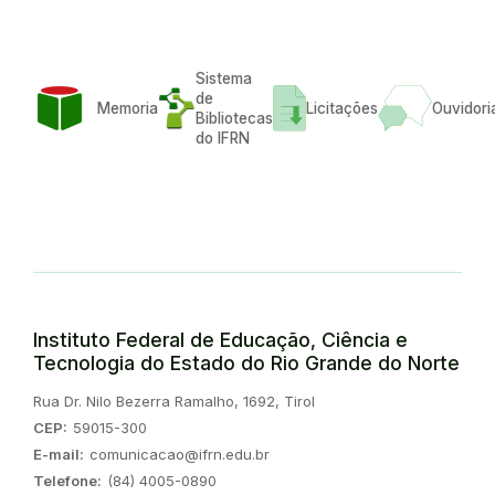
Sistema
de
Memoria
Licitações
Ouvidori
Bibliotecas
do IFRN
Instituto Federal de Educação, Ciência e
Tecnologia do Estado do Rio Grande do Norte
Endereço:
Rua Dr. Nilo Bezerra Ramalho, 1692, Tirol
CEP:
59015-300
E-mail:
comunicacao@ifrn.edu.br
Telefone:
(84) 4005-0890