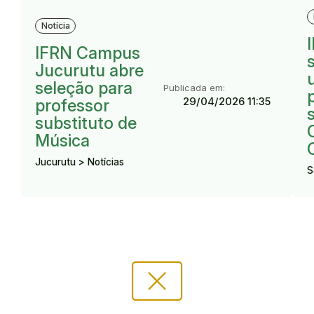
R
Resultado:
Notícia
IFRN Campus
Jucurutu abre
seleção para
Publicada em:
29/04/2026 11:35
professor
substituto de
Música
Jucurutu > Notícias
S
cancel_presentation