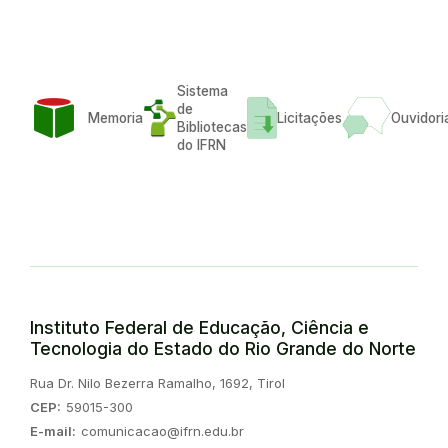
Sistema
de
Memoria
Licitações
Ouvidori
Bibliotecas
do IFRN
Instituto Federal de Educação, Ciência e
Tecnologia do Estado do Rio Grande do Norte
Endereço:
Rua Dr. Nilo Bezerra Ramalho, 1692, Tirol
CEP:
59015-300
E-mail:
comunicacao@ifrn.edu.br