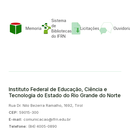
Sistema
de
Memoria
Licitações
Ouvidori
Bibliotecas
do IFRN
Instituto Federal de Educação, Ciência e
Tecnologia do Estado do Rio Grande do Norte
Endereço:
Rua Dr. Nilo Bezerra Ramalho, 1692, Tirol
CEP:
59015-300
E-mail:
comunicacao@ifrn.edu.br
Telefone:
(84) 4005-0890