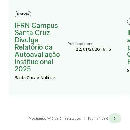
Resultado:
Notícia
R
IFRN Campus
Santa Cruz
Divulga
Publicada em:
Relatório da
22/01/2026 19:15
Autoavaliação
Institucional
2025
S
Santa Cruz > Notícias
navigate_before
navigate_next
Anterior
Próxima
Mostrando 1–10 de 51 resultados
Página 1 de 6