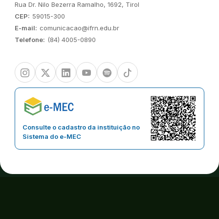
Endereço:
Rua Dr. Nilo Bezerra Ramalho, 1692, Tirol
CEP:
59015-300
E-mail:
comunicacao@ifrn.edu.br
Telefone:
(84) 4005-0890
Instagram
Twitter/X
Linkedin
Youtube
Spotify
TikTok
Consulte o cadastro da instituição no
Sistema do e-MEC
Copyright © 2026 | Instituto Federal de Educação, Ciência e
Tecnologia do Estado do Rio Grande do Norte