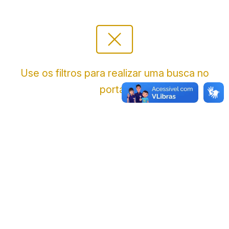
cancel_presentation
Use os filtros para realizar uma busca no
portal.