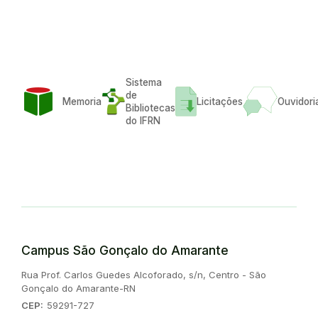
Sistema
de
Memoria
Licitações
Ouvidori
Bibliotecas
do IFRN
Campus São Gonçalo do Amarante
Endereço:
Rua Prof. Carlos Guedes Alcoforado, s/n, Centro - São
Gonçalo do Amarante-RN
CEP:
59291-727