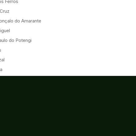
os Ferros
 Cruz
onçalo do Amarante
iguel
ulo do Potengi
s
al
ia