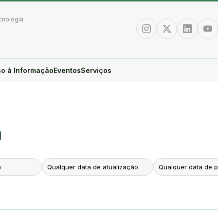
cnologia
Instagram
Twitter/X
Linkedin
You
o à Informação
Eventos
Serviços
a