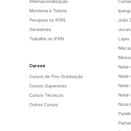
Internacionalização
Curra
Monitoria e Tutoria
Ipang
Pesquise no IFRN
João 
Servidores
Jucuru
Trabalhe no IFRN
Lajes
Maca
Mosso
Cursos
Natal-
Natal-
Cursos de Pós-Graduação
Natal
Cursos Superiores
Natal
Cursos Técnicos
Nova 
Outros Cursos
Parelh
Parna