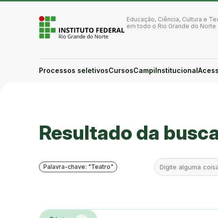
Ir para a página inicial
Ir para a busca
Educação, Ciência, Cultura e Te
Ir para o menu principal
em todo o Rio Grande do Norte
Ir para o conteúdo
Ir para o rodapé
Alto contraste
Login da Área Administrativa
Processos seletivos
Cursos
Campi
Institucional
Acess
Acessibilidade
Você está aqui:
Resultado da busc
Palavra-chave: "Teatro"