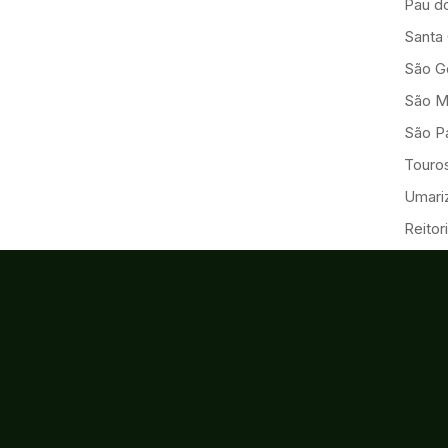
Pau d
Santa
São G
São M
São Pa
Touro
Umariz
Reitor