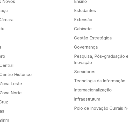
is Novos
Ensino
uaçu
Estudantes
Câmara
Extensão
tu
Gabinete
Gestão Estratégica
u
Governança
ró
Pesquisa, Pós-graduação 
Inovação
Central
Servidores
Centro Histórico
Tecnologia da Informação
-Zona Leste
Internacionalização
-Zona Norte
Infraestrutura
Cruz
Polo de Inovação Currais 
as
mirim